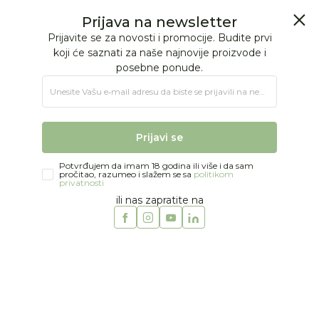
BESPLATNA ISPORUKA Paketa preko 4.000 RSD
0
0
Jungle Baby
Proizvodi
MODA
BEBE DEČACI
Zeke
Just kiddin baby zeka, 56-80
30
%
Prijava na newsletter
Prijavite se za novosti i promocije. Budite prvi
koji će saznati za naše najnovije proizvode i
posebne ponude.
Unesite Vašu e‑mail adresu da biste se prijavili na newsletter.
Prijavi se
Potvrđujem da imam 18 godina ili više i da sam