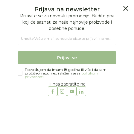
BESPLATNA ISPORUKA Paketa preko 4.000 RSD
0
0
Jungle Baby
Proizvodi
MODA
BEBE DEČACI
Zeke
Just kiddin baby zeka "Boys Varsity", 56-80
Prijava na newsletter
Prijavite se za novosti i promocije. Budite prvi
koji će saznati za naše najnovije proizvode i
posebne ponude.
Unesite Vašu e‑mail adresu da biste se prijavili na newsletter.
Prijavi se
Potvrđujem da imam 18 godina ili više i da sam