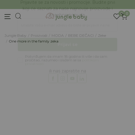
BESPLATNA ISPORUKA Paketa preko 4.000 RSD
Prijava na newsletter
0
0
Prijavite se za novosti i promocije. Budite prvi
koji će saznati za naše najnovije proizvode i
posebne ponude.
Jungle Baby
Proizvodi
MODA
BEBE DEČACI
Zeke
Unesite Vašu e‑mail adresu da biste se prijavili na newsletter.
One more in the family zeka
Prijavi se
30
%
Potvrđujem da imam 18 godina ili više i da sam
pročitao, razumeo i slažem se sa
politikom
privatnosti
ili nas zapratite na