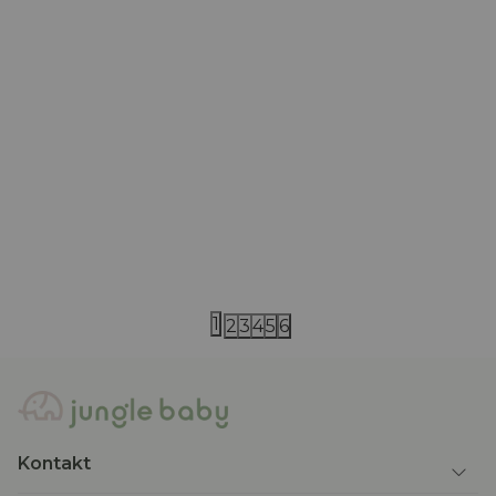
Just kiddin baby
One plus in the fa
Just kiddin baby zeka "Little
One more in 
Swimmers" 56-80
1.610,00
RSD
5.243,00
RS
7.490,00
RSD
1
2
3
4
5
6
Kontakt