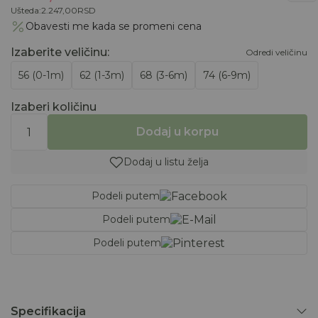
Ušteda:
2.247,00
RSD
Obavesti me kada se promeni cena
Izaberite veličinu
:
Odredi veličinu
56 (0-1m)
62 (1-3m)
68 (3-6m)
74 (6-9m)
Izaberi količinu
Dodaj u korpu
Dodaj u listu želja
Podeli putem
Podeli putem
Podeli putem
Specifikacija