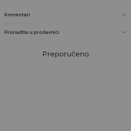
Komentari
Pronađite u prodavnici
Preporučeno
30
%