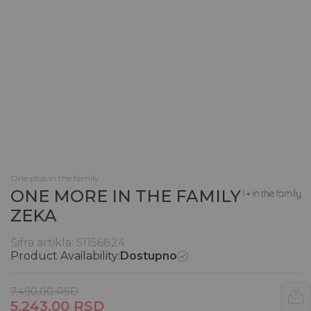
One plus in the family
ONE MORE IN THE FAMILY
ZEKA
Šifra artikla:
51156824
Product Availability:
Dostupno
7.490,00
RSD
5.243,00
RSD