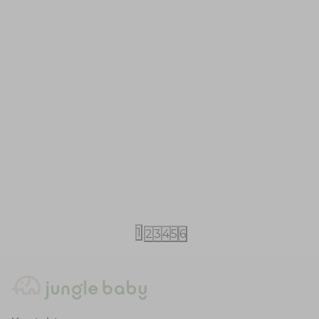
Kikka Boo
Nanit
Kikka Boo bluetooth kamera
Nanit putni 
12.690,00
RSD
4.290,00
RS
14.500,00
RSD
1
2
3
4
5
6