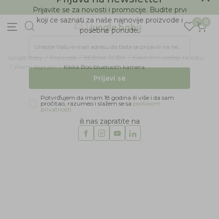
BESPLATNA ISPORUKA Paketa preko 4.000 RSD
Prijava na newsletter
0
0
Prijavite se za novosti i promocije. Budite prvi
koji će saznati za naše najnovije proizvode i
posebne ponude.
Jungle Baby
Proizvodi
BEBINA SOBA
Električni uređaji za sobu
Unesite Vašu e‑mail adresu da biste se prijavili na newsletter.
Alarm digitalni
Kikka Boo bluetooth kamera
Prijavi se
Potvrđujem da imam 18 godina ili više i da sam
pročitao, razumeo i slažem se sa
politikom
privatnosti
ili nas zapratite na