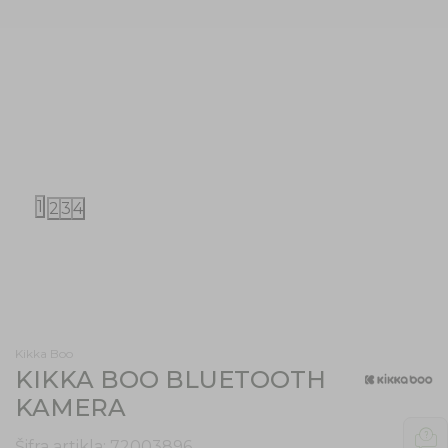
1
2
3
4
Kikka Boo
KIKKA BOO BLUETOOTH
KAMERA
Šifra artikla:
72003896