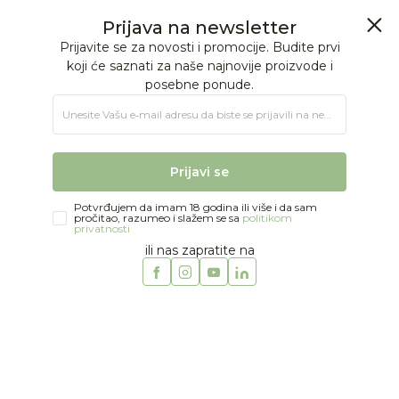
BESPLATNA ISPORUKA Paketa preko 4.000 RSD
0
0
Jungle Baby
Proizvodi
Avent | Proizvodi
Prijava na newsletter
Prijavite se za novosti i promocije. Budite prvi
koji će saznati za naše najnovije proizvode i
posebne ponude.
avent
Unesite Vašu e‑mail adresu da biste se prijavili na newsletter.
Obriši sve
102 proizvoda
Prijavi se
Potvrđujem da imam 18 godina ili više i da sam