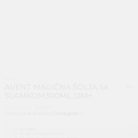
Avent
AVENT MAGIČNA ŠOLJA SA
SLAMKOM300ML,12M+
Šifra artikla:
059060
Product Availability:
Dostupno
Bez BPA
Za decu uzrasta od 12m+
Sa nežnom i otpornom slamkom