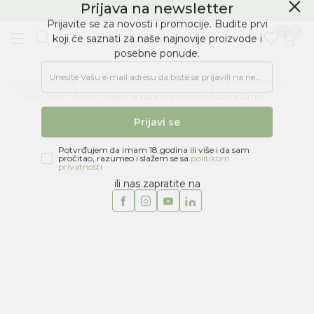
BESPLATNA ISPORUKA Paketa preko 4.000 RSD
Prijava na newsletter
0
0
Prijavite se za novosti i promocije. Budite prvi
koji će saznati za naše najnovije proizvode i
posebne ponude.
Jungle Baby
Proizvodi
HRANJENJE
DODACI ZA HRANJENJE
Unesite Vašu e‑mail adresu da biste se prijavili na newsletter.
Čaše i šolje
Avent magična šolja sa slamkom300ml,12m+
Prijavi se
Potvrđujem da imam 18 godina ili više i da sam
pročitao, razumeo i slažem se sa
politikom
privatnosti
ili nas zapratite na