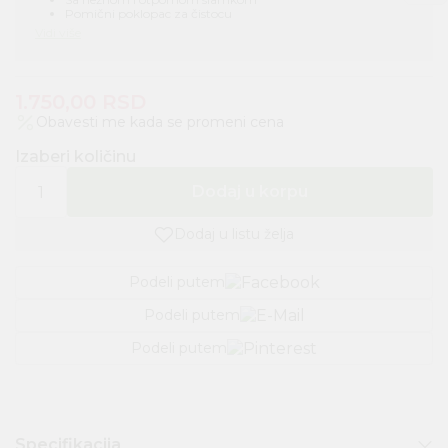
Pomični poklopac za čistocu
Otporna na prosipanje, olakašava korišćenje dece
Vidi više
300ml zapremina šolje
Može se prati u mašini za pranje sudja
Jedan komad u pakovanju
1.750,00
RSD
Obavesti me kada se promeni cena
Izaberi količinu
Dodaj u korpu
Dodaj u listu želja
Podeli putem
Podeli putem
Podeli putem
Specifikacija