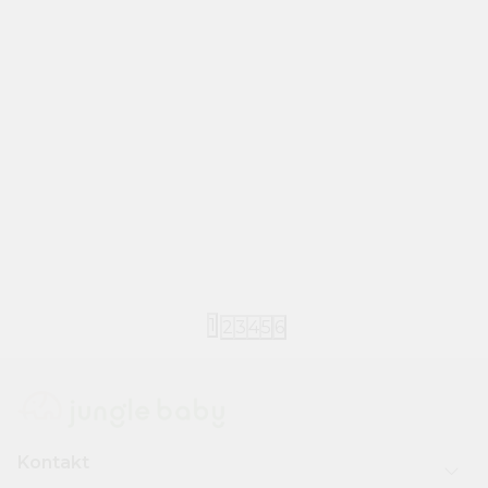
Elhee
Elhee
Elhee čaša sa slamčicom 240ml
Elhee čaša 
4.990,00
RSD
4.990,00
RS
1
2
3
4
5
6
Kontakt