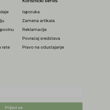
Korisnički servis
odaje
Isporuka
iju
Zamena artikala
upovinu
Reklamacije
a
Povraćaj sredstava
 rate
Pravo na odustajanje
Prijavi se