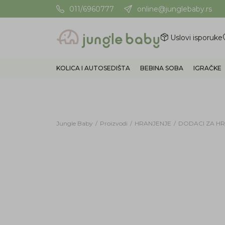
011/6960777
online@junglebaby.rs
Potrebna Vam je pomoć? Poz
Uslovi isporuke
KOLICA I AUTOSEDIŠTA
BEBINA SOBA
IGRAČKE
Jungle Baby
Proizvodi
HRANJENJE
DODACI ZA H