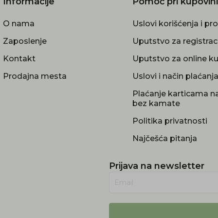
Informacije
Pomoć pri kupovini
O nama
Uslovi korišćenja i pr
Zaposlenje
Uputstvo za registrac
Kontakt
Uputstvo za online k
Prodajna mesta
Uslovi i način plaćanj
Plaćanje karticama na
bez kamate
Politika privatnosti
Najčešća pitanja
Prijava na newsletter
Email