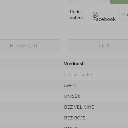
Podeli
Po
putem
Komentari
Opis
Vrednost
Flašice i četke
Avent
UNISEX
BEZ VELIČINE
BEZ BOJE
Prijava na newsletter