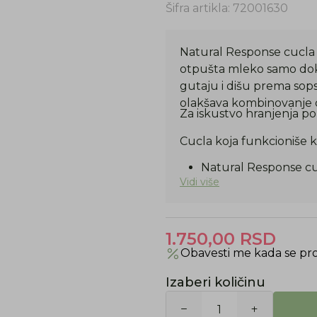
Šifra artikla:
72001630
Natural Response cucla
otpušta mleko samo dok 
gutaju i dišu prema sops
olakšava kombinovanje do
Za iskustvo hranjenja p
Cucla koja funkcioniše 
Natural Response c
9 oz / 260 ml
Vidi više
Cucla 3. nivoa proto
1+ mesec
1.750,00
RSD
Obavesti me kada se pr
Izaberi količinu