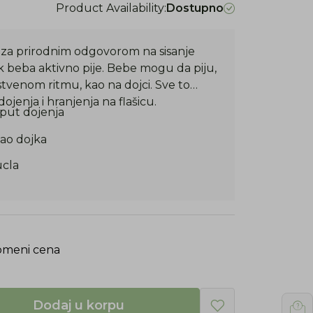
Product Availability:
Dostupno
 za prirodnim odgovorom na sisanje
beba aktivno pije. Bebe mogu da piju,
tvenom ritmu, kao na dojci. Sve to
jenja i hranjenja na flašicu.
oput dojenja
kao dojka
ucla
ka
omeni cena
Dodaj u korpu