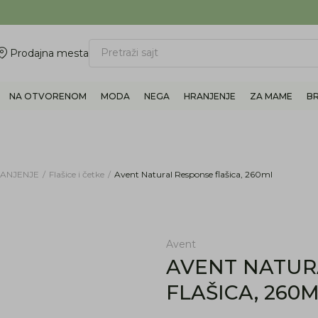
ovite 011/6960777
BESPLATNA ISPORUKA Paketa preko 4.000 RSD
Pretraži sajt
Prodajna mesta
NA OTVORENOM
MODA
NEGA
HRANJENJE
ZA MAME
B
RANJENJE
Flašice i četke
Avent Natural Response flašica, 260ml
Avent
AVENT NATURAL RESPONSE
FLAŠICA, 260