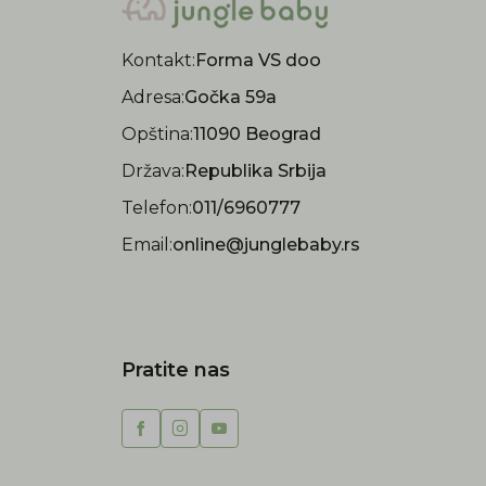
Kontakt:
Forma VS doo
Adresa:
Gočka 59a
Opština:
11090 Beograd
Država:
Republika Srbija
Telefon:
011/6960777
Email:
online@junglebaby.rs
Pratite nas