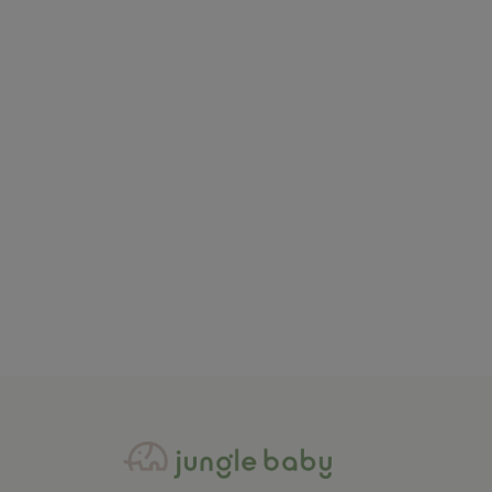
Elhee
Elhee
Elhee flašica 240ml
Elhe
4.490,00
RSD
4.4