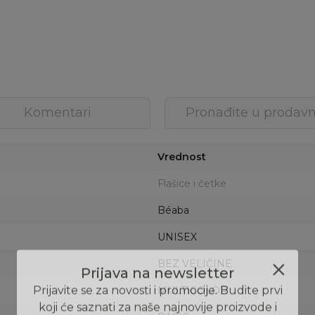
Komentari
Pronađite u prodavn
Vrednost
Flašice i četke
Béaba
UNISEX
BEZ VELIČINE
MULTICOLOR