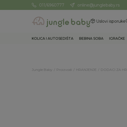
011/6960777
online@junglebaby.rs
Potrebna Vam je pomoć? Poz
Uslovi isporuke
KOLICA I AUTOSEDIŠTA
BEBINA SOBA
IGRAČKE
Jungle Baby
Proizvodi
HRANJENJE
DODACI ZA H