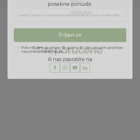
BASIC
BRAMANI
Prijava na newsletter
Prijavite se za novosti i promocije. Budite prvi
koji će saznati za naše najnovije proizvode i
posebne ponude.
Preporučeno
Unesite Vašu e‑mail adresu da biste se prijavili na newsletter.
Prijavi se
Potvrđujem da imam 18 godina ili više i da sam pročitao,
razumeo i slažem se sa
politikom privatnosti
ili nas zapratite na