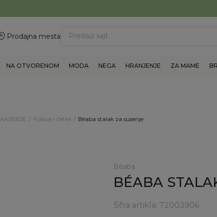
ovite 011/6960777
BESPLATNA ISPORUKA Paketa preko 4.000 RSD
Pretraži sajt
Prodajna mesta
NA OTVORENOM
MODA
NEGA
HRANJENJE
ZA MAME
B
RANJENJE
Flašice i četke
Béaba stalak za susenje
Béaba
BÉABA STALA
Šifra artikla:
72003906