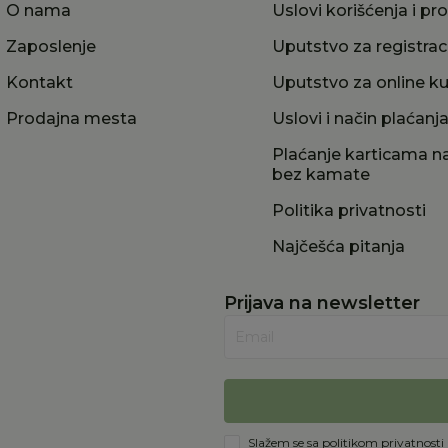
O nama
Uslovi korišćenja i pr
Zaposlenje
Uputstvo za registrac
Kontakt
Uputstvo za online k
Prodajna mesta
Uslovi i način plaćanj
Plaćanje karticama na
bez kamate
Politika privatnosti
Najčešća pitanja
Prijava na newsletter
Email
Slažem se sa
politikom privatnosti