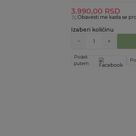
3.990,00
RSD
Obavesti me kada se pr
Izaberi količinu
Podeli
Po
putem