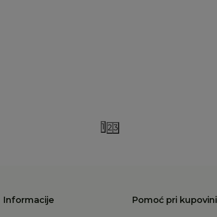
Elhee
e flašica 240ml
Elhee flašica 240ml
90,00
RSD
4.490,00
RSD
1
2
3
Informacije
Pomoć pri kupovini