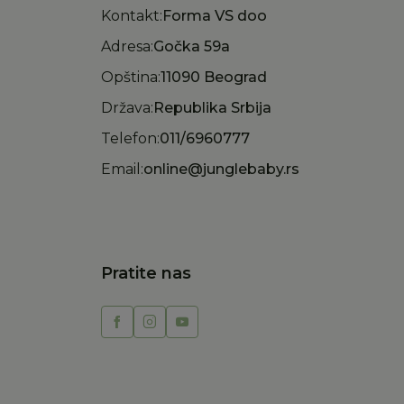
Kontakt:
Forma VS doo
Adresa:
Gočka 59a
Opština:
11090 Beograd
Država:
Republika Srbija
Telefon:
011/6960777
Email:
online@junglebaby.rs
Pratite nas