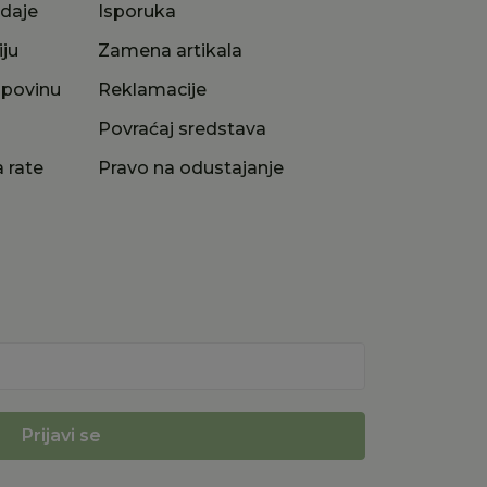
odaje
Isporuka
iju
Zamena artikala
upovinu
Reklamacije
a
Povraćaj sredstava
 rate
Pravo na odustajanje
Prijavi se