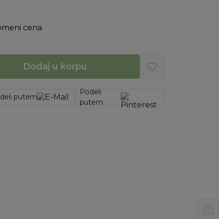
omeni cena
Dodaj u korpu
Podeli
deli putem
putem