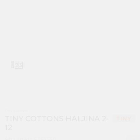
1
2
3
Tiny Cottons
TINY COTTONS HALJINA 2-
12
Šifra artikla:
51157750