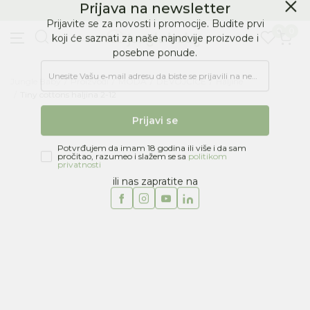
BESPLATNA ISPORUKA Paketa preko 4.000 RSD
Prijava na newsletter
0
0
Prijavite se za novosti i promocije. Budite prvi
koji će saznati za naše najnovije proizvode i
posebne ponude.
Jungle Baby
Proizvodi
MODA
DEVOJČICE
Haljine
Unesite Vašu e‑mail adresu da biste se prijavili na newsletter.
Tiny cottons haljina 2-12
Prijavi se
Potvrđujem da imam 18 godina ili više i da sam
pročitao, razumeo i slažem se sa
politikom
privatnosti
ili nas zapratite na