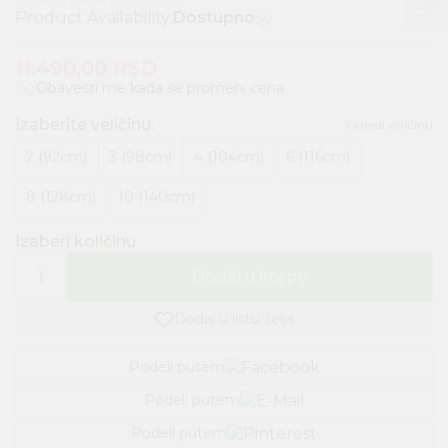
Product Availability:
Dostupno
11.490,00
RSD
Obavesti me kada se promeni cena
Izaberite veličinu
:
Odredi veličinu
2 (92cm)
3 (98cm)
4 (104cm)
6 (116cm)
8 (128cm)
10 (140cm)
Izaberi količinu
Dodaj u korpu
Dodaj u listu želja
Podeli putem
Podeli putem
Podeli putem