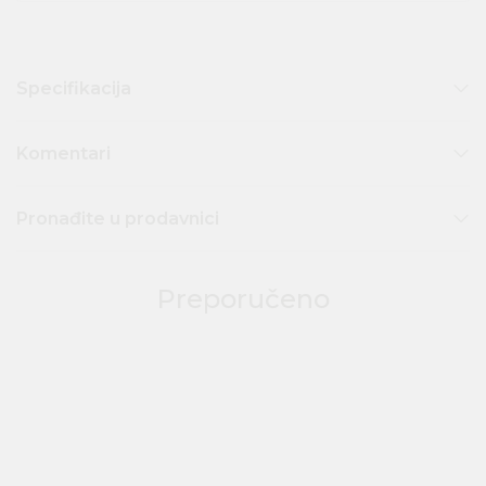
Specifikacija
Komentari
Pronađite u prodavnici
Preporučeno
30
%
50
%