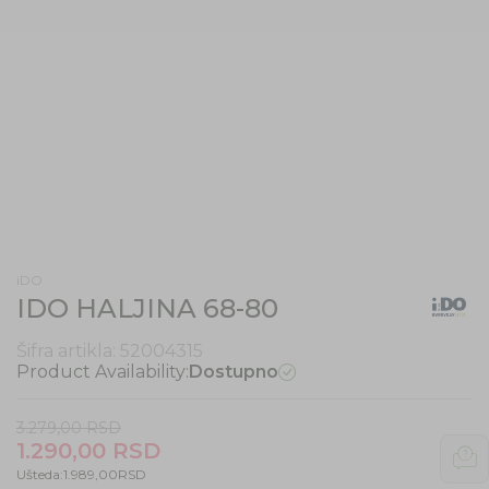
iDO
IDO HALJINA 68-80
Šifra artikla:
52004315
Product Availability:
Dostupno
3.279,00
RSD
1.290,00
RSD
Ušteda:
1.989,00
RSD