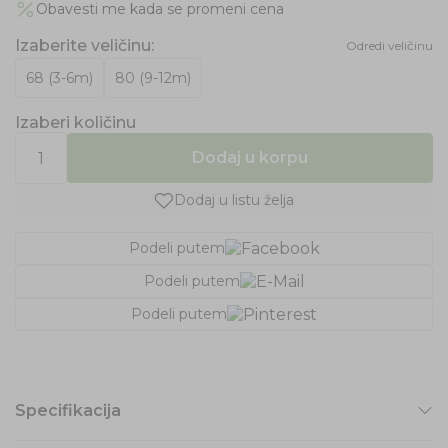
Obavesti me kada se promeni cena
Izaberite veličinu
:
Odredi veličinu
68 (3-6m)
80 (9-12m)
Izaberi količinu
Dodaj u korpu
Dodaj u listu želja
Podeli putem
Podeli putem
Podeli putem
Specifikacija