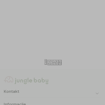
iDO
iDO
iDO haljina 74-116
iDO haljina 
9.490,00
RSD
6.390,00
RS
13.490,00
RSD
12.790,00
RSD
1
2
3
4
5
6
Kontakt
Informacije