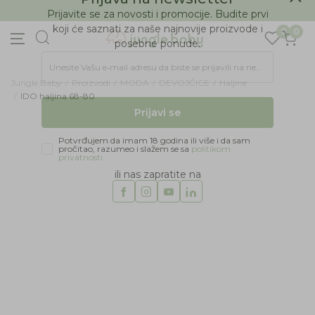
BESPLATNA ISPORUKA Paketa preko 4.000 RSD
Prijava na newsletter
0
0
Prijavite se za novosti i promocije. Budite prvi
koji će saznati za naše najnovije proizvode i
posebne ponude.
Jungle Baby
Proizvodi
MODA
DEVOJČICE
Haljine
Unesite Vašu e‑mail adresu da biste se prijavili na newsletter.
IDO haljina 68-80
Prijavi se
61
%
Potvrđujem da imam 18 godina ili više i da sam
pročitao, razumeo i slažem se sa
politikom
privatnosti
ili nas zapratite na