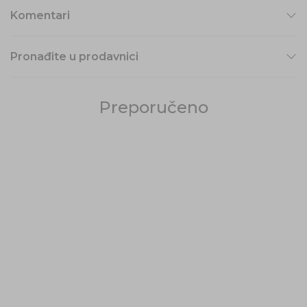
Komentari
Pronađite u prodavnici
Preporučeno
30
%
50
%