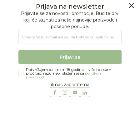
BESPLATNA ISPORUKA Paketa preko 4.000 RSD
Prijava na newsletter
0
0
Prijavite se za novosti i promocije. Budite prvi
koji će saznati za naše najnovije proizvode i
posebne ponude.
Jungle Baby
Proizvodi
MODA
DEVOJČICE
Kačketi i šeširi
Unesite Vašu e‑mail adresu da biste se prijavili na newsletter.
The New Society kačket
Prijavi se
Potvrđujem da imam 18 godina ili više i da sam
pročitao, razumeo i slažem se sa
politikom
privatnosti
ili nas zapratite na