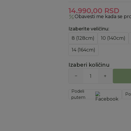
14.990,00
RSD
Obavesti me kada se pr
Izaberite veličinu
:
8 (128cm)
10 (140cm)
14 (164cm)
Izaberi količinu
Podeli
Po
putem