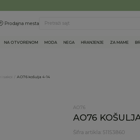
ovite 011/6960777
BESPLATNA ISPORUKA Paketa preko 4.000 RSD
Pretraži sajt
Prodajna mesta
NA OTVORENOM
MODA
NEGA
HRANJENJE
ZA MAME
B
 i sakoi
AO76 košulja 4-14
AO76
AO76 KOŠULJA
Šifra artikla:
51153860