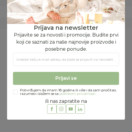
PROLEĆE/LETO
FORMA VS
HOLANDIJA
Prijava na newsletter
100% LAN
Prijavite se za novosti i promocije. Budite prvi
koji će saznati za naše najnovije proizvode i
posebne ponude.
Unesite Vašu e‑mail adresu da biste se prijavili na newsletter.
Preporučeno
Prijavi se
30
%
Potvrđujem da imam 18 godina ili više i da sam pročitao,
razumeo i slažem se sa
politikom privatnosti
ili nas zapratite na