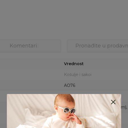
Komentari
Pronađite u prodavn
Vrednost
Košulje i sakoi
AO76
ŽENSKI
4 (104cm), 6 (116cm), 8 (128cm),
ŽUTA