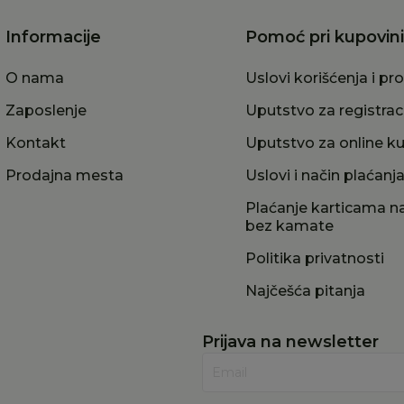
Informacije
Pomoć pri kupovini
O nama
Uslovi korišćenja i pr
Zaposlenje
Uputstvo za registrac
Kontakt
Uputstvo za online k
Prodajna mesta
Uslovi i način plaćanj
Plaćanje karticama na
bez kamate
Politika privatnosti
Najčešća pitanja
Prijava na newsletter
Email