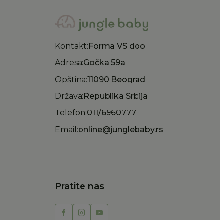
Kontakt:
Forma VS doo
Adresa:
Gočka 59a
Opština:
11090 Beograd
Država:
Republika Srbija
Telefon:
011/6960777
Email:
online@junglebaby.rs
Pratite nas