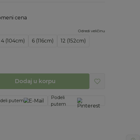
omeni cena
Odredi veličinu
4 (104cm)
6 (116cm)
12 (152cm)
Dodaj u korpu
Podeli
deli putem
putem