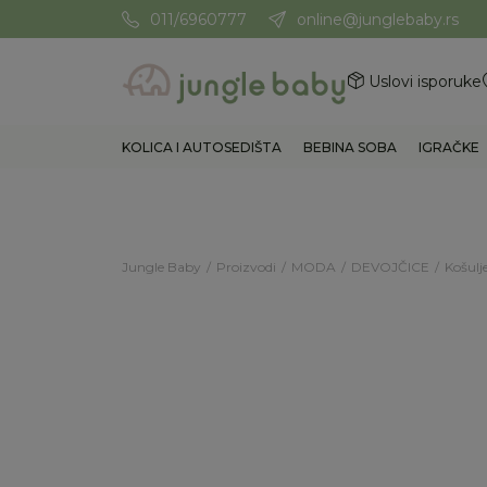
011/6960777
online@junglebaby.rs
Potrebna Vam je pomoć? Poz
Uslovi isporuke
KOLICA I AUTOSEDIŠTA
BEBINA SOBA
IGRAČKE
Jungle Baby
Proizvodi
MODA
DEVOJČICE
Košulje