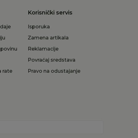
Korisnički servis
odaje
Isporuka
iju
Zamena artikala
upovinu
Reklamacije
a
Povraćaj sredstava
 rate
Pravo na odustajanje