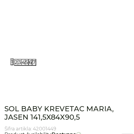
1
2
3
4
5
6
7
SOL BABY KREVETAC MARIA,
JASEN 141,5X84X90,5
Šifra artikla:
42001449