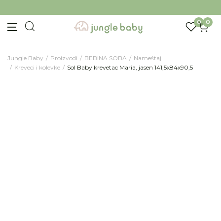
Prijavite se za novosti i promocije. Budite prvi
BESPLATNA ISPORUKA Paketa preko 4.000 RSD
koji će saznati za naše najnovije proizvode i
0
0
posebne ponude.
Unesite Vašu e‑mail adresu da biste se prijavili na newsletter.
Jungle Baby
Proizvodi
BEBINA SOBA
Nameštaj
Kreveci i kolevke
Sol Baby krevetac Maria, jasen 141,5x84x90,5
Prijavi se
Potvrđujem da imam 18 godina ili više i da sam
pročitao, razumeo i slažem se sa
politikom
privatnosti
ili nas zapratite na