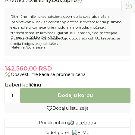
Product Availability:
Dostupno
Ritmične linije i uravnotežena geometrija stvaraju nežan i
inspirativan kutak za odrastanje deteta. Krevetac Maria je simbol
elegancije u kome se krije modularna priroda, može se
transformisati iz kreveca u garnituru. Izrađen je od materijala
Dimenzije: 141,5 × 84 × 90,5 cm
visokog kvaliteta koji obezbeđuju dugovrečnost. Uz krevetac se
dobija i odgovarajući dušek.
Materijal/boja: jasen
142.560,00
RSD
Obavesti me kada se promeni cena
Izaberi količinu
Dodaj u korpu
Dodaj u listu želja
Podeli putem
Podeli putem