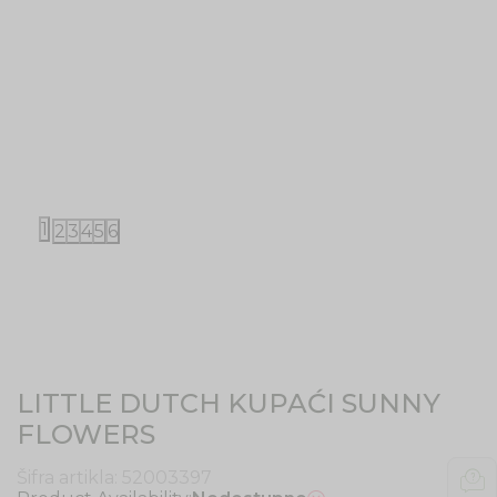
1
2
3
4
5
6
LITTLE DUTCH KUPAĆI SUNNY
FLOWERS
Šifra artikla:
52003397