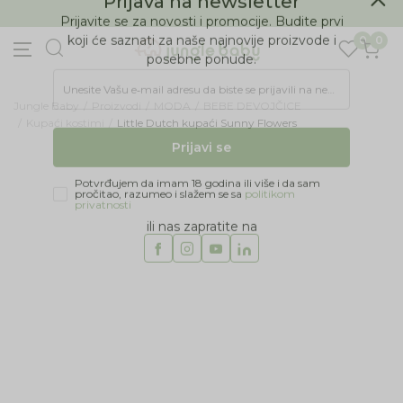
BESPLATNA ISPORUKA Paketa preko 4.000 RSD
Prijava na newsletter
0
0
Prijavite se za novosti i promocije. Budite prvi
koji će saznati za naše najnovije proizvode i
posebne ponude.
Jungle Baby
Proizvodi
MODA
BEBE DEVOJČICE
Unesite Vašu e‑mail adresu da biste se prijavili na newsletter.
Kupaći kostimi
Little Dutch kupaći Sunny Flowers
Prijavi se
Potvrđujem da imam 18 godina ili više i da sam
pročitao, razumeo i slažem se sa
politikom
privatnosti
ili nas zapratite na