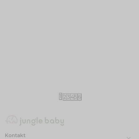
Little Dutch
Little Dutch
Little Dutch kupaći
Little Dutch
3.360,00
RSD
4.200,00
RS
1
2
3
4
5
6
Kontakt