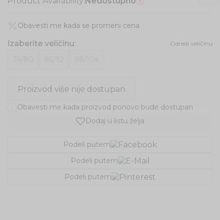
Product Availability:
Nedostupno
Obavesti me kada se promeni cena
Izaberite veličinu
:
Odredi veličinu
74/80
86/92
98/104
Proizvod više nije dostupan
Obavesti me kada proizvod ponovo bude dostupan
Dodaj u listu želja
Podeli putem
Podeli putem
Podeli putem