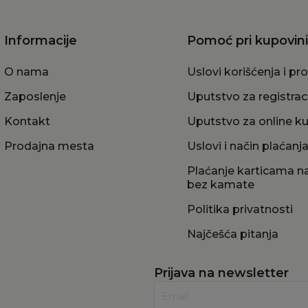
Informacije
Pomoć pri kupovini
O nama
Uslovi korišćenja i pr
Zaposlenje
Uputstvo za registrac
Kontakt
Uputstvo za online k
Prodajna mesta
Uslovi i način plaćanj
Plaćanje karticama na
bez kamate
Politika privatnosti
Najčešća pitanja
Prijava na newsletter
Email