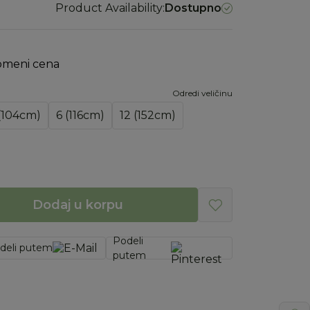
Product Availability:
Dostupno
omeni cena
Odredi veličinu
(104cm)
6 (116cm)
12 (152cm)
Dodaj u korpu
Podeli
deli putem
putem