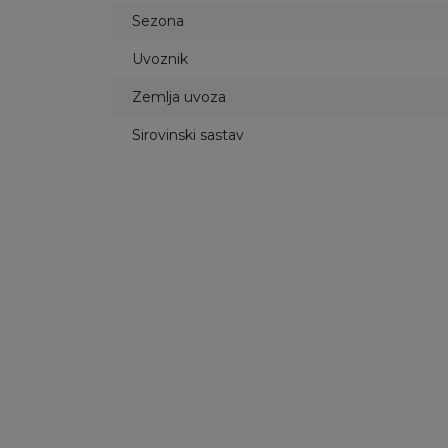
Sezona
Uvoznik
Zemlja uvoza
Sirovinski sastav
49
%
49