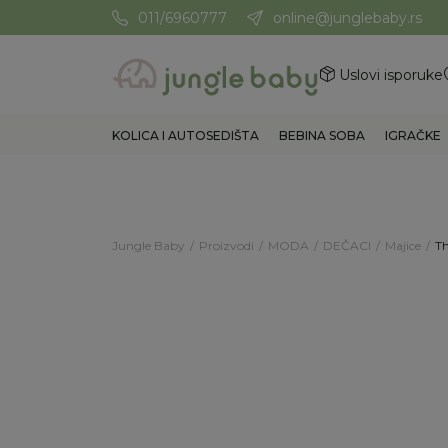
011/6960777
online@junglebaby.rs
Potrebna Vam je pomoć? Poz
Uslovi isporuke
KOLICA I AUTOSEDIŠTA
BEBINA SOBA
IGRAČKE
Jungle Baby
Proizvodi
MODA
DEČACI
Majice
Th