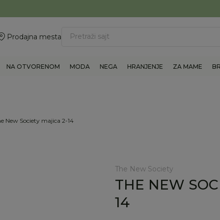
ovite 011/6960777
BESPLATNA ISPORUKA Paketa preko 4.000 RSD
Pretraži sajt
Prodajna mesta
NA OTVORENOM
MODA
NEGA
HRANJENJE
ZA MAME
B
e New Society majica 2-14
The New Society
THE NEW SOCI
14