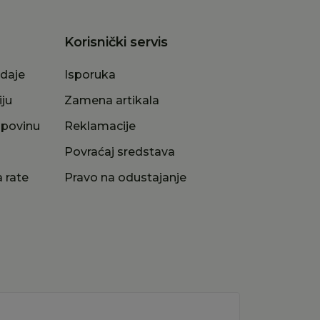
Korisnički servis
odaje
Isporuka
iju
Zamena artikala
upovinu
Reklamacije
a
Povraćaj sredstava
 rate
Pravo na odustajanje