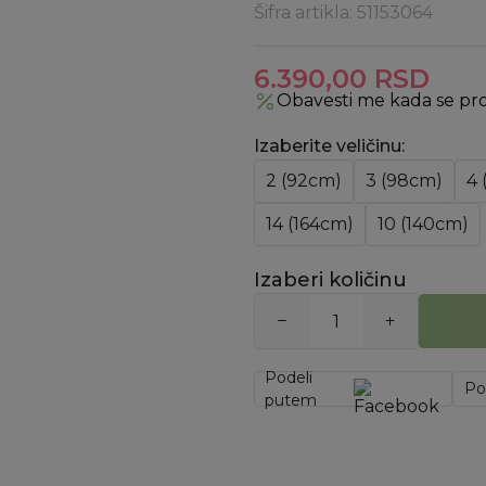
Šifra artikla:
51153064
6.390,00
RSD
Obavesti me kada se pr
Izaberite veličinu
:
2 (92cm)
3 (98cm)
4 
14 (164cm)
10 (140cm)
Izaberi količinu
Podeli
Po
putem