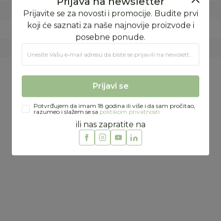
PROLEĆE/LETO
FORMA VS
ŠPANIJA
Prijava na newsletter
Prijavite se za novosti i promocije. Budite prvi
100% PAMUK
koji će saznati za naše najnovije proizvode i
posebne ponude.
Unesite Vašu e‑mail adresu da biste se prijavili na newsletter.
Preporučeno
Prijavi se
Potvrđujem da imam 18 godina ili više i da sam pročitao,
%
29
%
razumeo i slažem se sa
politikom privatnosti
ili nas zapratite na