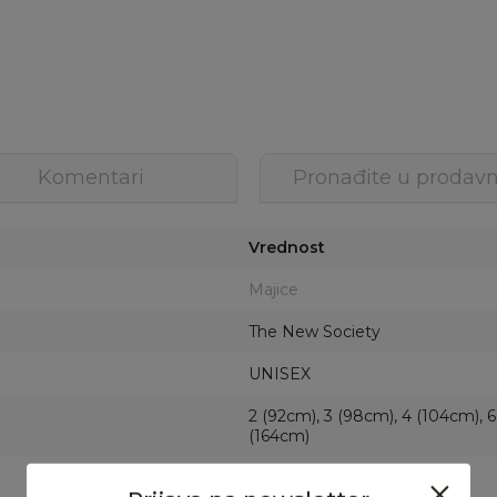
Komentari
Pronađite u prodavn
Vrednost
Majice
The New Society
UNISEX
2 (92cm), 3 (98cm), 4 (104cm), 6
(164cm)
BELA