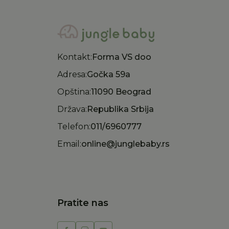
Kontakt:
Forma VS doo
Adresa:
Gočka 59a
Opština:
11090 Beograd
Država:
Republika Srbija
Telefon:
011/6960777
Email:
online@junglebaby.rs
Pratite nas