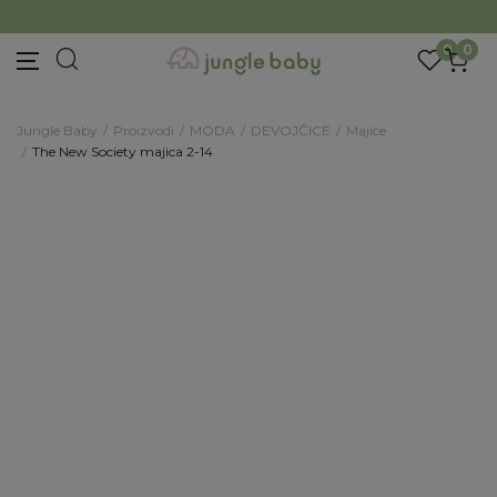
BESPLATNA ISPORUKA Paketa preko 4.000 RSD
Prijava na newsletter
Prijavite se za novosti i promocije. Budite prvi
0
0
koji će saznati za naše najnovije proizvode i
posebne ponude.
Jungle Baby
Proizvodi
MODA
DEVOJČICE
Majice
Unesite Vašu e‑mail adresu da biste se prijavili na newsletter.
The New Society majica 2-14
Prijavi se
Potvrđujem da imam 18 godina ili više i da sam
pročitao, razumeo i slažem se sa
politikom
privatnosti
ili nas zapratite na