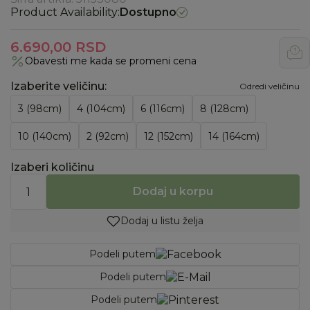
Product Availability:
Dostupno
6.690,00
RSD
Obavesti me kada se promeni cena
Izaberite veličinu
:
Odredi veličinu
3 (98cm)
4 (104cm)
6 (116cm)
8 (128cm)
10 (140cm)
2 (92cm)
12 (152cm)
14 (164cm)
Izaberi količinu
Dodaj u korpu
Dodaj u listu želja
Podeli putem
Podeli putem
Podeli putem