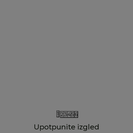
iDO
The New Society
iDO majica 80-116
The New Soci
1.890,00
RSD
6.390,00
RS
3.790,00
RSD
1
2
3
4
5
6
Upotpunite izgled