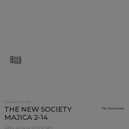
1
2
3
The New Society
THE NEW SOCIETY
MAJICA 2-14
Šifra artikla:
51153080