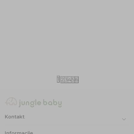
Kikka Boo
Kikka Boo
Kikka Boo posteljina za kolevku 5/1
Kikka Boo po
4.290,00
RSD
4.290,00
RS
1
2
3
4
5
6
Kontakt
Informacije