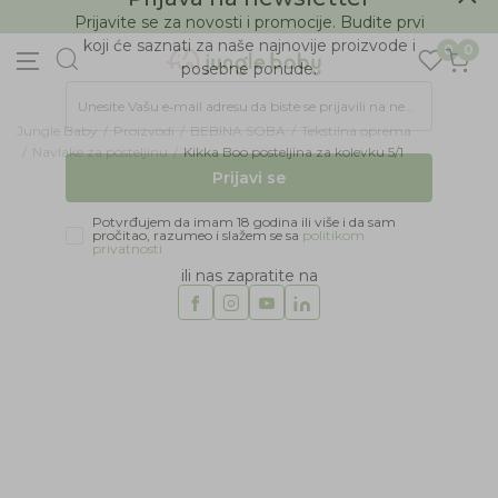
BESPLATNA ISPORUKA Paketa preko 4.000 RSD
Prijava na newsletter
0
0
Prijavite se za novosti i promocije. Budite prvi
koji će saznati za naše najnovije proizvode i
posebne ponude.
Jungle Baby
Proizvodi
BEBINA SOBA
Tekstilna oprema
Unesite Vašu e‑mail adresu da biste se prijavili na newsletter.
Navlake za posteljinu
Kikka Boo posteljina za kolevku 5/1
Prijavi se
Potvrđujem da imam 18 godina ili više i da sam
pročitao, razumeo i slažem se sa
politikom
privatnosti
ili nas zapratite na