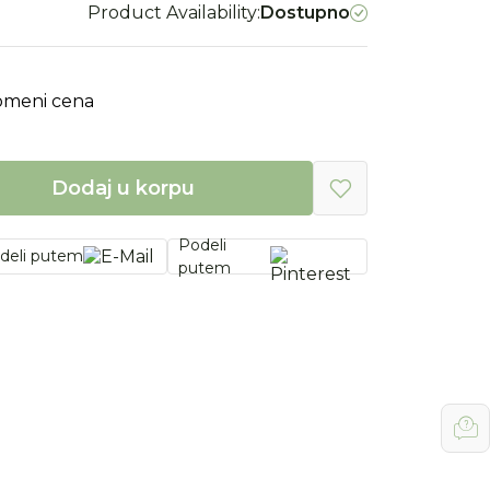
Product Availability:
Dostupno
omeni cena
Dodaj u korpu
Podeli
deli putem
putem