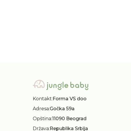
4.290,00
RSD
4.2
Kontakt:
Forma VS doo
Adresa:
Gočka 59a
Opština:
11090 Beograd
Država:
Republika Srbija