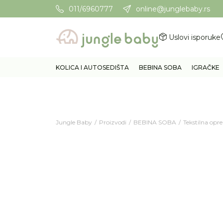
011/6960777
online@junglebaby.rs
Potrebna Vam je pomoć? Poz
Uslovi isporuke
KOLICA I AUTOSEDIŠTA
BEBINA SOBA
IGRAČKE
Jungle Baby
Proizvodi
BEBINA SOBA
Tekstilna op