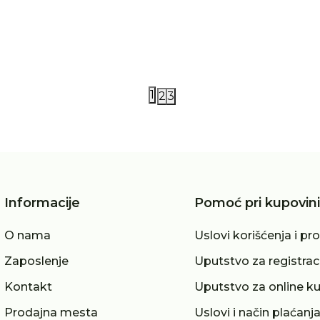
90,00
RSD
7.290,00
RSD
1
2
3
Informacije
Pomoć pri kupovini
O nama
Uslovi korišćenja i pr
Zaposlenje
Uputstvo za registrac
Kontakt
Uputstvo za online k
Prodajna mesta
Uslovi i način plaćanj