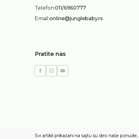
Telefon:
011/6960777
Email:
online@junglebaby.rs
Pratite nas
Svi artikli prikazani na sajtu su deo naše ponud