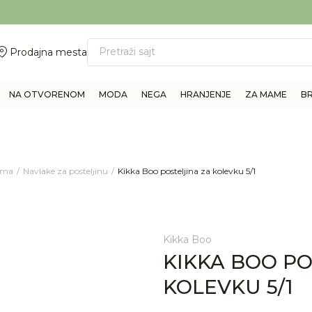
ovite 011/6960777
BESPLATNA ISPORUKA Paketa preko 4.000 RSD
Pretraži sajt
Prodajna mesta
NA OTVORENOM
MODA
NEGA
HRANJENJE
ZA MAME
B
rema
Navlake za posteljinu
Kikka Boo posteljina za kolevku 5/1
Kikka Boo
KIKKA BOO PO
KOLEVKU 5/1