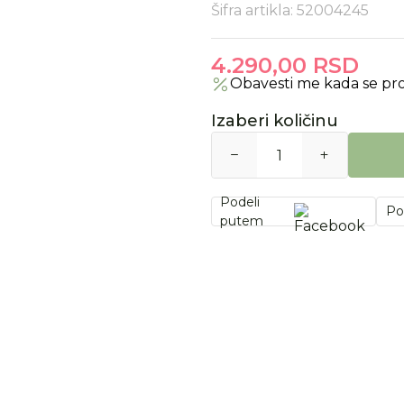
Šifra artikla:
52004245
4.290,00
RSD
Obavesti me kada se pr
Izaberi količinu
Podeli
Po
putem