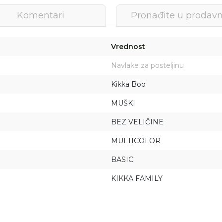
Komentari
Pronađite u prodavn
Vrednost
Navlake za posteljinu
Kikka Boo
MUŠKI
BEZ VELIČINE
MULTICOLOR
BASIC
Prijava na newsletter
KIKKA FAMILY
Prijavite se za novosti i promocije. Budite prvi
koji će saznati za naše najnovije proizvode i
posebne ponude.