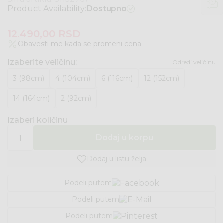
Product Availability:
Dostupno
12.490,00
RSD
Obavesti me kada se promeni cena
Izaberite veličinu
:
Odredi veličinu
3 (98cm)
4 (104cm)
6 (116cm)
12 (152cm)
14 (164cm)
2 (92cm)
Izaberi količinu
Dodaj u korpu
Dodaj u listu želja
Podeli putem
Podeli putem
Podeli putem