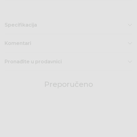
Specifikacija
Komentari
Pronađite u prodavnici
Preporučeno
50
%
49
%