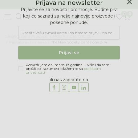
BESPLATNA ISPORUKA Paketa preko 4.000 RSD
Prijava na newsletter
0
0
Prijavite se za novosti i promocije. Budite prvi
koji će saznati za naše najnovije proizvode i
posebne ponude.
Jungle Baby
Proizvodi
MODA
DEVOJČICE
Unesite Vašu e‑mail adresu da biste se prijavili na newsletter.
Pantalone i farmerke
The New Society pantalone 2-14
Prijavi se
Potvrđujem da imam 18 godina ili više i da sam
pročitao, razumeo i slažem se sa
politikom
privatnosti
ili nas zapratite na