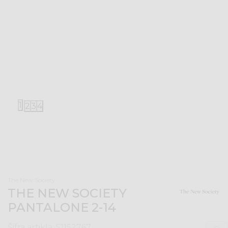
1
2
3
4
The New Society
THE NEW SOCIETY
PANTALONE 2-14
Šifra artikla:
51152767