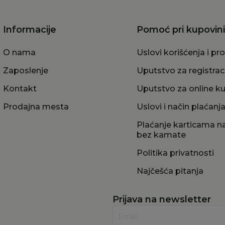
Informacije
Pomoć pri kupovini
O nama
Uslovi korišćenja i pr
Zaposlenje
Uputstvo za registrac
Kontakt
Uputstvo za online k
Prodajna mesta
Uslovi i način plaćanj
Plaćanje karticama na
bez kamate
Politika privatnosti
Najčešća pitanja
Prijava na newsletter
Email