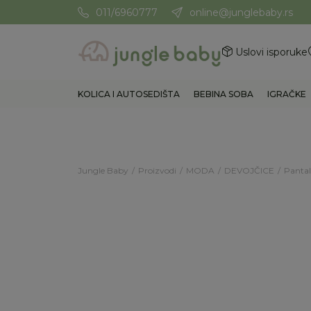
011/6960777
online@junglebaby.rs
Potrebna Vam je pomoć? Poz
Uslovi isporuke
KOLICA I AUTOSEDIŠTA
BEBINA SOBA
IGRAČKE
Jungle Baby
Proizvodi
MODA
DEVOJČICE
Pantal