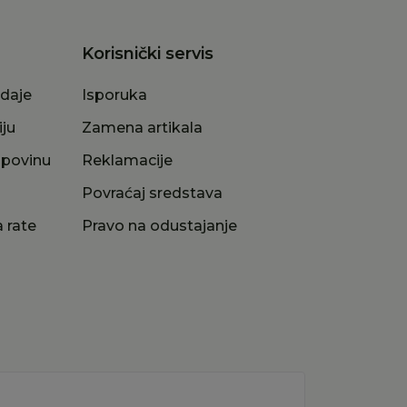
Korisnički servis
odaje
Isporuka
iju
Zamena artikala
upovinu
Reklamacije
a
Povraćaj sredstava
 rate
Pravo na odustajanje