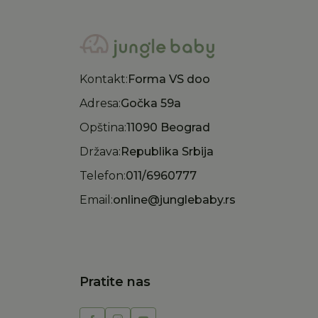
Kontakt:
Forma VS doo
Adresa:
Gočka 59a
Opština:
11090 Beograd
Država:
Republika Srbija
Telefon:
011/6960777
Email:
online@junglebaby.rs
Pratite nas