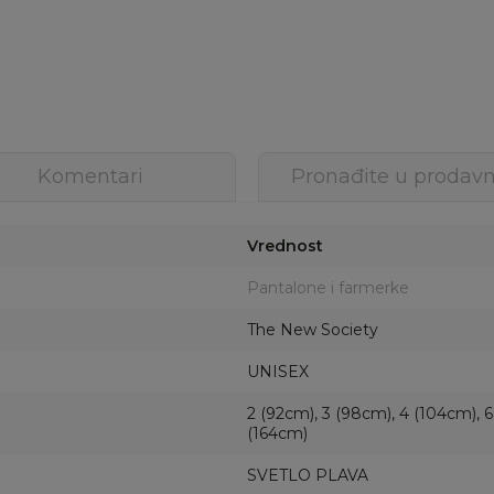
Komentari
Pronađite u prodavn
Vrednost
Pantalone i farmerke
The New Society
UNISEX
2 (92cm), 3 (98cm), 4 (104cm), 6
(164cm)
SVETLO PLAVA