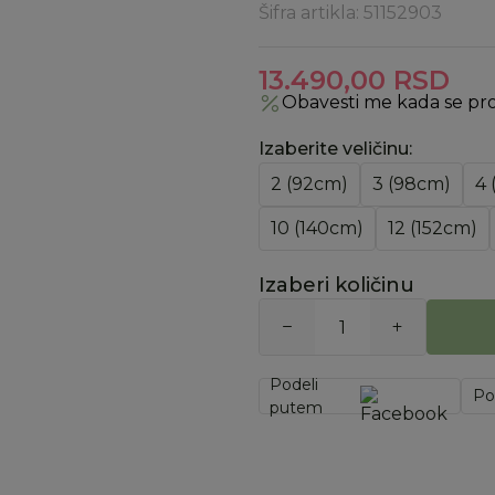
Šifra artikla:
51152903
13.490,00
RSD
Obavesti me kada se pr
Izaberite veličinu
:
2 (92cm)
3 (98cm)
4 
10 (140cm)
12 (152cm)
Izaberi količinu
Podeli
Po
putem