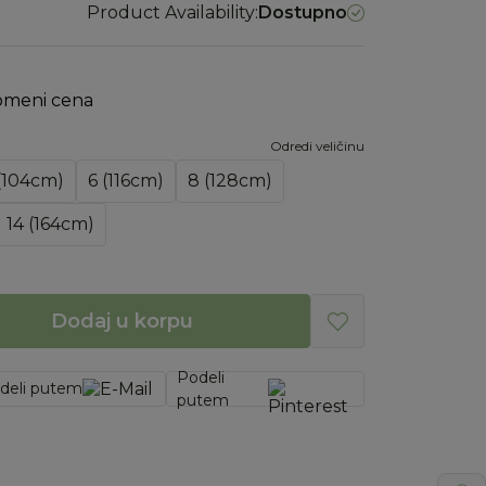
Product Availability:
Dostupno
omeni cena
Odredi veličinu
(104cm)
6 (116cm)
8 (128cm)
14 (164cm)
Dodaj u korpu
Podeli
deli putem
putem