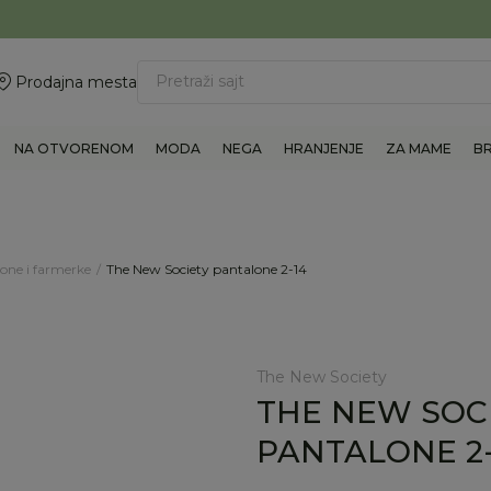
ovite 011/6960777
BESPLATNA ISPORUKA Paketa preko 4.000 RSD
Pretraži sajt
Prodajna mesta
NA OTVORENOM
MODA
NEGA
HRANJENJE
ZA MAME
B
one i farmerke
The New Society pantalone 2-14
The New Society
THE NEW SOC
PANTALONE 2-