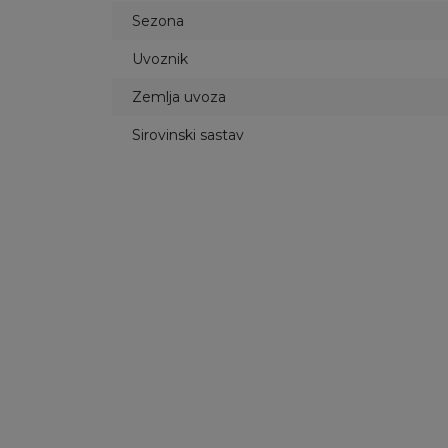
Sezona
Uvoznik
Zemlja uvoza
Sirovinski sastav
50
%
49