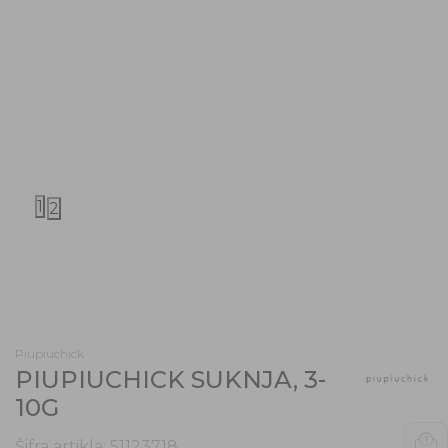
1
2
Piupiuchick
PIUPIUCHICK SUKNJA, 3-
10G
Šifra artikla:
51123718