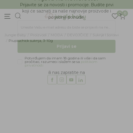
BESPLATNA ISPORUKA Paketa preko 4.000 RSD
Prijava na newsletter
Prijavite se za novosti i promocije. Budite prvi
0
0
koji će saznati za naše najnovije proizvode i
posebne ponude.
Jungle Baby
Proizvodi
MODA
DEVOJČICE
Suknje I šorcevi
Unesite Vašu e‑mail adresu da biste se prijavili na newsletter.
Piupiuchick suknja, 3-10g
Prijavi se
Potvrđujem da imam 18 godina ili više i da sam
pročitao, razumeo i slažem se sa
politikom
privatnosti
ili nas zapratite na