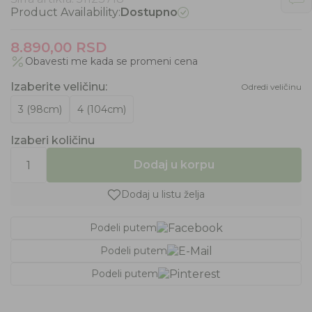
Product Availability:
Dostupno
8.890,00
RSD
Obavesti me kada se promeni cena
Izaberite veličinu
:
Odredi veličinu
3 (98cm)
4 (104cm)
Izaberi količinu
Dodaj u korpu
Dodaj u listu želja
Podeli putem
Podeli putem
Podeli putem