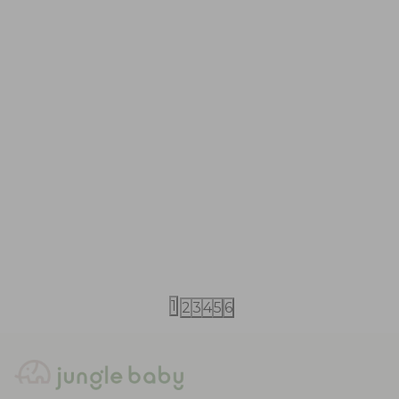
iDO
iDO
iDO šorts 62-92
iDO šorts 62
3.190,00
RSD
1.490,00
RS
4.490,00
RSD
2.990,00
RSD
1
2
3
4
5
6