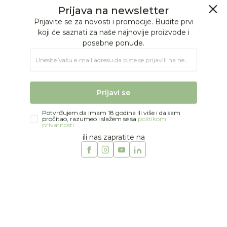
BESPLATNA ISPORUKA Paketa preko 4.000 RSD
Prijava na newsletter
0
0
Prijavite se za novosti i promocije. Budite prvi
koji će saznati za naše najnovije proizvode i
posebne ponude.
Jungle Baby
Proizvodi
MODA
DEVOJČICE
Suknje I šorcevi
Unesite Vašu e‑mail adresu da biste se prijavili na newsletter.
Just kiddin suknja "Ballet School", 4-8
Prijavi se
Potvrđujem da imam 18 godina ili više i da sam
pročitao, razumeo i slažem se sa
politikom
privatnosti
ili nas zapratite na