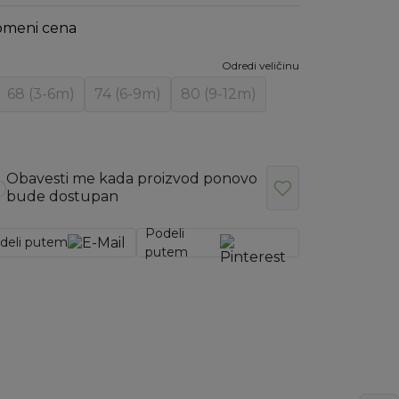
omeni cena
Odredi veličinu
68 (3-6m)
74 (6-9m)
80 (9-12m)
Obavesti me kada proizvod ponovo
bude dostupan
Podeli
deli putem
putem