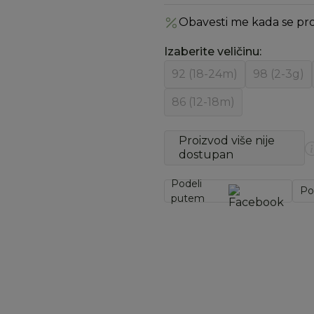
Obavesti me kada se pr
Izaberite veličinu
:
92 (18-24m)
98 (2-3g)
86 (12-18m)
Proizvod više nije
dostupan
Podeli
Po
putem