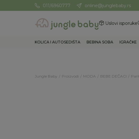
011/6960777
online@junglebaby.rs
Potrebna Vam je pomoć? Poz
Uslovi isporuke
KOLICA I AUTOSEDIŠTA
BEBINA SOBA
IGRAČKE
Jungle Baby
Proizvodi
MODA
BEBE DEČACI
Pant