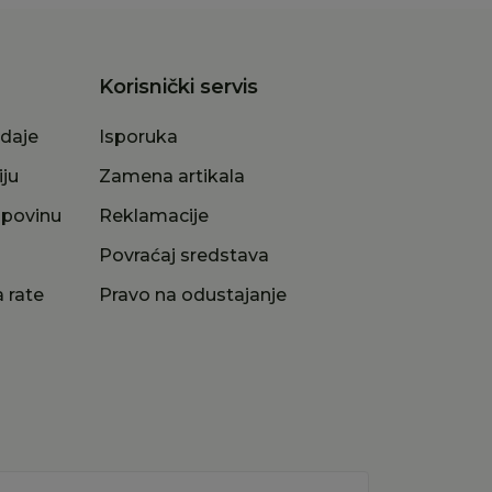
Korisnički servis
odaje
Isporuka
iju
Zamena artikala
upovinu
Reklamacije
a
Povraćaj sredstava
 rate
Pravo na odustajanje