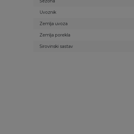
Sezona
Uvoznik
Zemlja uvoza
Zemlja porekla
Sirovinski sastav
30
%
28