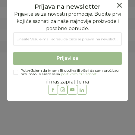
JESEN/ZIMA
FORMA VS
EVROPSKA UNIJA
Prijava na newsletter
KINA
Prijavite se za novosti i promocije. Budite prvi
95% PAMUK 5% ELASTAN
koji će saznati za naše najnovije proizvode i
posebne ponude.
Unesite Vašu e‑mail adresu da biste se prijavili na newsletter.
Preporučeno
Prijavi se
Potvrđujem da imam 18 godina ili više i da sam pročitao,
razumeo i slažem se sa
politikom privatnosti
%
ili nas zapratite na