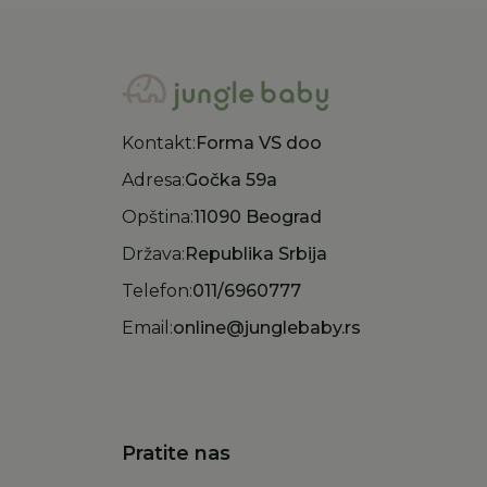
Kontakt:
Forma VS doo
Adresa:
Gočka 59a
Opština:
11090 Beograd
Država:
Republika Srbija
Telefon:
011/6960777
Email:
online@junglebaby.rs
Pratite nas