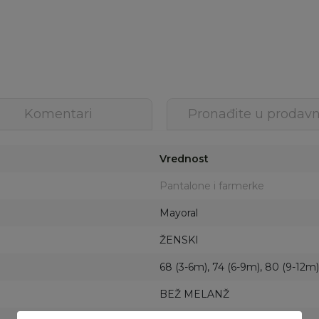
Komentari
Pronađite u prodavn
Vrednost
Pantalone i farmerke
Mayoral
ŽENSKI
68 (3-6m), 74 (6-9m), 80 (9-12m)
BEŽ MELANŽ