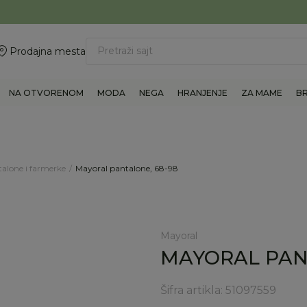
ovite 011/6960777
BESPLATNA ISPORUKA Paketa preko 4.000 RSD
Pretraži sajt
Prodajna mesta
NA OTVORENOM
MODA
NEGA
HRANJENJE
ZA MAME
B
alone i farmerke
Mayoral pantalone, 68-98
Mayoral
MAYORAL PAN
Šifra artikla:
51097559