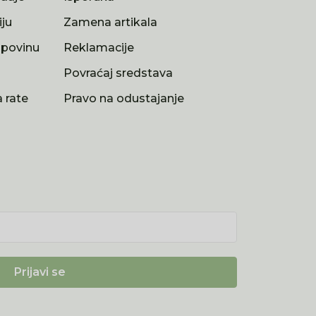
iju
Zamena artikala
upovinu
Reklamacije
a
Povraćaj sredstava
 rate
Pravo na odustajanje
Prijavi se