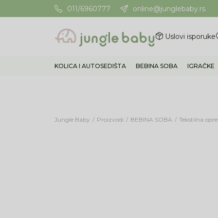
011/6960777
online@junglebaby.rs
Potrebna Vam je pomoć? Poz
Uslovi isporuke
KOLICA I AUTOSEDIŠTA
BEBINA SOBA
IGRAČKE
Jungle Baby
Proizvodi
BEBINA SOBA
Tekstilna op