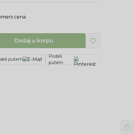
omeni cena
Dodaj u korpu
Podeli
deli putem
putem