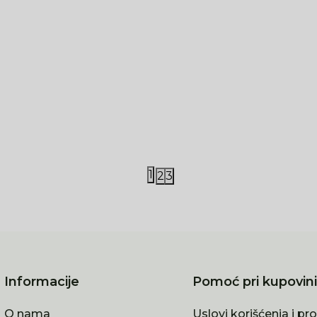
 Boo
Kikka Boo
a Boo posteljina za
Kikka Boo posteljina za
vku 5/1
kolevku 5/1
90,00
RSD
4.290,00
RSD
1
2
3
Informacije
Pomoć pri kupovini
O nama
Uslovi korišćenja i pr