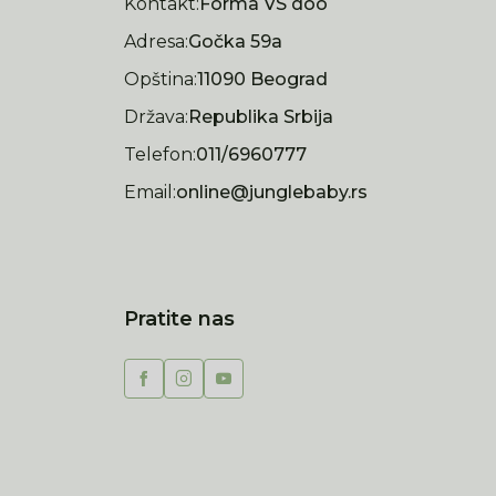
Kontakt:
Forma VS doo
Adresa:
Gočka 59a
Opština:
11090 Beograd
Država:
Republika Srbija
Telefon:
011/6960777
Email:
online@junglebaby.rs
Pratite nas