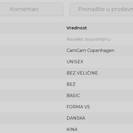
Komentari
Pronađite u prodavn
Vrednost
Navlake za posteljinu
CamCam Copenhagen
UNISEX
BEZ VELIČINE
BEŽ
BASIC
FORMA VS
DANSKA
Prijava na newsletter
Prijavite se za novosti i promocije. Budite prvi
KINA