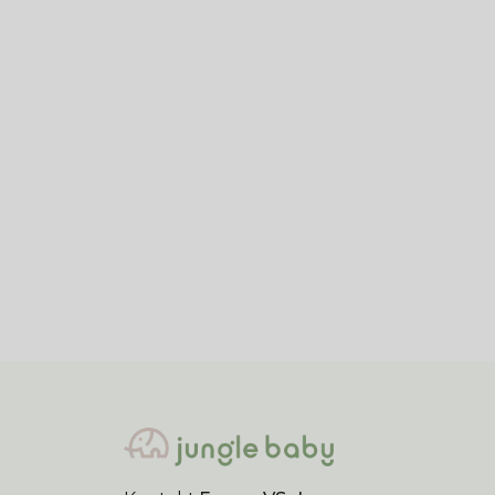
Kikka Boo
Kikka
Kikka Boo posteljina za
Kikk
kolevku 5/1
kole
4.290,00
RSD
4.2