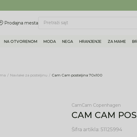
ovite 011/6960777
BESPLATNA ISPORUKA Paketa preko 4.000 RSD
Pretraži sajt
Prodajna mesta
NA OTVORENOM
MODA
NEGA
HRANJENJE
ZA MAME
B
rema
Navlake za posteljinu
Cam Cam posteljina 70x100
CamCam Copenhagen
CAM CAM POST
Šifra artikla:
51125994