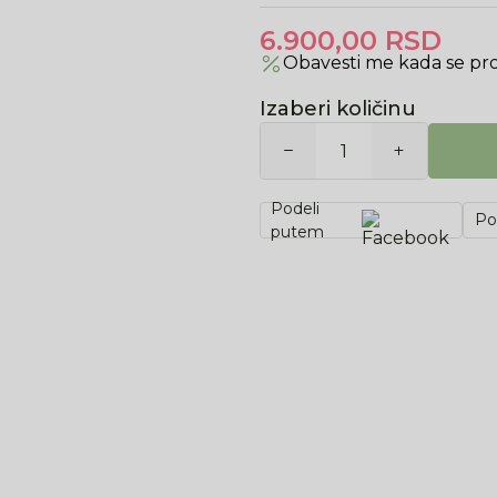
6.900,00
RSD
Obavesti me kada se pr
Izaberi količinu
Podeli
Po
putem