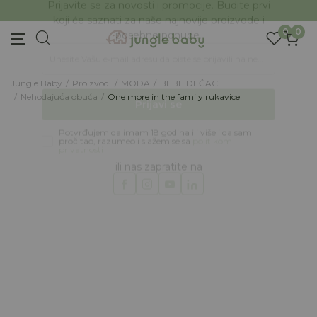
BESPLATNA ISPORUKA Paketa preko 4.000 RSD
Prijava na newsletter
0
0
Prijavite se za novosti i promocije. Budite prvi
koji će saznati za naše najnovije proizvode i
posebne ponude.
Jungle Baby
Proizvodi
MODA
BEBE DEČACI
Unesite Vašu e‑mail adresu da biste se prijavili na newsletter.
Nehodajuća obuća
One more in the family rukavice
Prijavi se
Potvrđujem da imam 18 godina ili više i da sam
pročitao, razumeo i slažem se sa
politikom
privatnosti
ili nas zapratite na