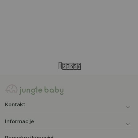
One plus in the family
One plus in the fa
One more in the family kapa
One more in 
1.883,00
RSD
3.843,00
RS
2.690,00
RSD
5.490,00
RSD
1
2
3
4
5
6
Kontakt
Informacije
Pomoć pri kupovini