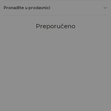
Pronađite u prodavnici
Preporučeno
30
%
30
%