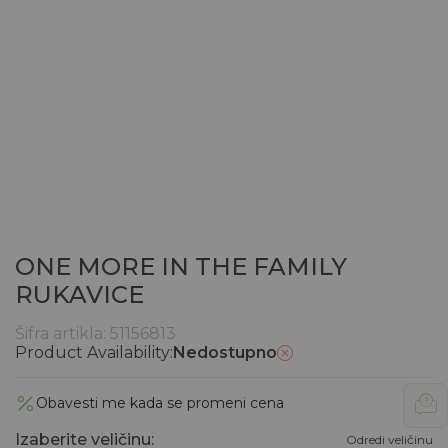
ONE MORE IN THE FAMILY
RUKAVICE
Šifra artikla:
51156813
Product Availability:
Nedostupno
Obavesti me kada se promeni cena
Izaberite veličinu
:
Odredi veličinu