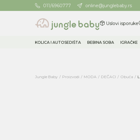
011/6960777
online@junglebaby.rs
Potrebna Vam je pomoć? Poz
Uslovi isporuke
KOLICA I AUTOSEDIŠTA
BEBINA SOBA
IGRAČKE
Jungle Baby
Proizvodi
MODA
DEČACI
Obuća
L