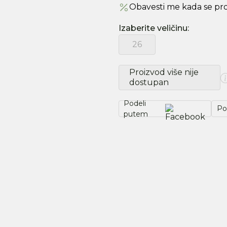
Obavesti me kada se pr
Izaberite veličinu
:
26
Proizvod više nije
dostupan
Podeli
Po
putem