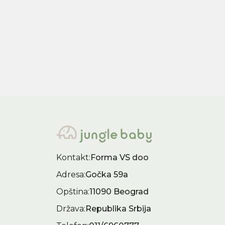
1.495,00
RSD
1.49
2.990,00
RSD
2.99
Kontakt:
Forma VS doo
Adresa:
Gočka 59a
Opština:
11090 Beograd
Država:
Republika Srbija