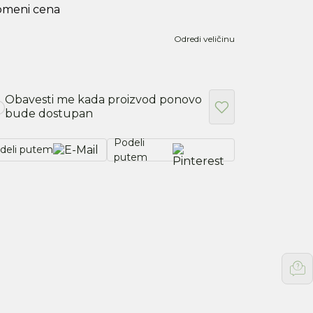
omeni cena
Odredi veličinu
Obavesti me kada proizvod ponovo
bude dostupan
Podeli
deli putem
putem