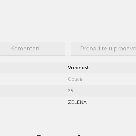
Komentari
Pronađite u prodavn
Vrednost
Obuća
26
Prijava na newsletter
ZELENA
Prijavite se za novosti i promocije. Budite prvi
koji će saznati za naše najnovije proizvode i
posebne ponude.
Unesite Vašu e‑mail adresu da biste se prijavili na newsletter.