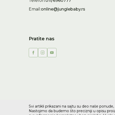
Telefon:
011/6960777
Email:
online@junglebaby.rs
Pratite nas
Svi artikli prikazani na sajtu su deo naše ponud
Nastojimo da budemo što precizniji u opisu proiz