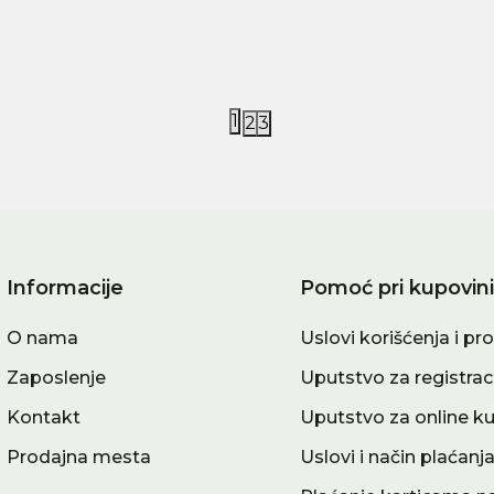
5,00
RSD
1.195,00
RSD
0,00
RSD
2.390,00
RSD
2.990,00
RSD
1
2
3
Informacije
Pomoć pri kupovini
O nama
Uslovi korišćenja i pr
Zaposlenje
Uputstvo za registrac
Kontakt
Uputstvo za online k
Prodajna mesta
Uslovi i način plaćanj