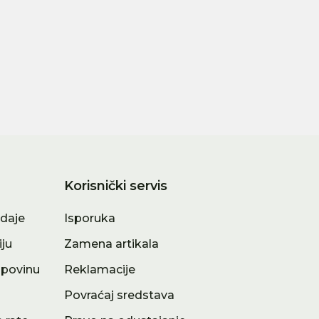
14.990,00
RSD
10.490,00
Korisnički servis
odaje
Isporuka
iju
Zamena artikala
upovinu
Reklamacije
a
Povraćaj sredstava