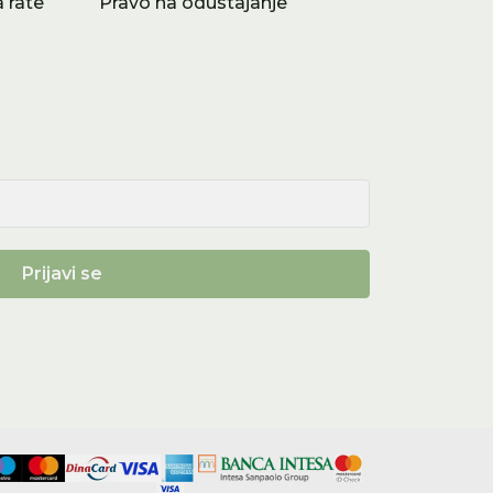
 rate
Pravo na odustajanje
Prijavi se