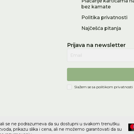
Plaćanje karticama na
bez kamate
Politika privatnosti
Najčešća pitanja
Prijava na newsletter
Email
Slažem se sa
politikom privatnosti
e, ali se ne podrazumeva da su dostupni u svakom trenutku.
voda, prikazu slika i cena, ali ne možemo garantovati da su