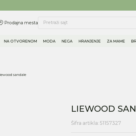
ovite 011/6960777
BESPLATNA ISPORUKA Paketa preko 4.000 RSD
Pretraži sajt
Prodajna mesta
NA OTVORENOM
MODA
NEGA
HRANJENJE
ZA MAME
B
iewood sandale
LIEWOOD SA
Šifra artikla:
51157327