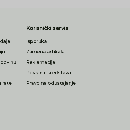
Korisnički servis
odaje
Isporuka
iju
Zamena artikala
upovinu
Reklamacije
a
Povraćaj sredstava
 rate
Pravo na odustajanje