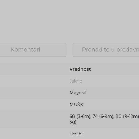
Komentari
Pronađite u prodavn
Vrednost
Jakne
Mayoral
MUŠKI
68 (3-6m), 74 (6-9m), 80 (9-12m),
3g)
TEGET