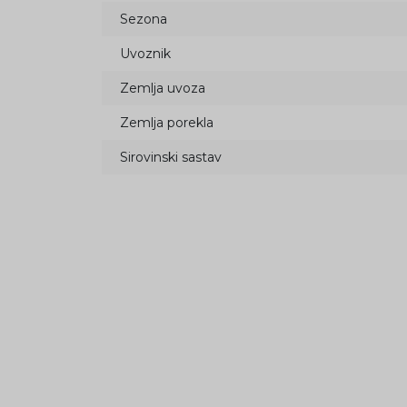
Sezona
Uvoznik
Zemlja uvoza
Zemlja porekla
Sirovinski sastav
20