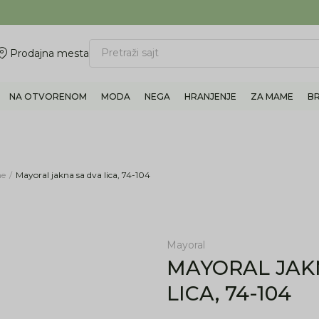
ovite 011/6960777
BESPLATNA ISPORUKA Paketa preko 4.000 RSD
Pretraži sajt
Prodajna mesta
NA OTVORENOM
MODA
NEGA
HRANJENJE
ZA MAME
B
ne
Mayoral jakna sa dva lica, 74-104
Mayoral
MAYORAL JAK
LICA, 74-104