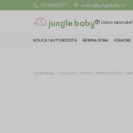
011/6960777
online@junglebaby.rs
Potrebna Vam je pomoć? Poz
Uslovi isporuke
KOLICA I AUTOSEDIŠTA
BEBINA SOBA
IGRAČKE
Jungle Baby
Proizvodi
MODA
BEBE DEČACI
Jak