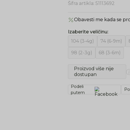
Šifra artikla:
51113692
Obavesti me kada se pr
Izaberite veličinu
:
104 (3-4g)
74 (6-9m)
98 (2-3g)
68 (3-6m)
Proizvod više nije
dostupan
Podeli
Po
putem