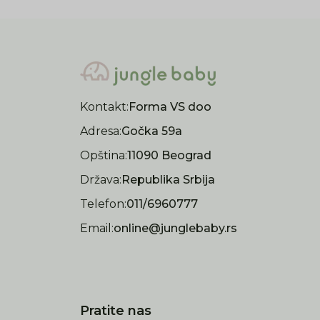
Kontakt:
Forma VS doo
Adresa:
Gočka 59a
Opština:
11090 Beograd
Država:
Republika Srbija
Telefon:
011/6960777
Email:
online@junglebaby.rs
Pratite nas