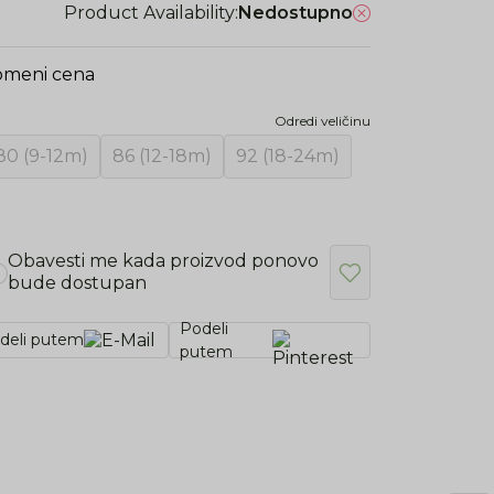
Product Availability:
Nedostupno
omeni cena
Odredi veličinu
80 (9-12m)
86 (12-18m)
92 (18-24m)
Obavesti me kada proizvod ponovo
bude dostupan
Podeli
deli putem
putem