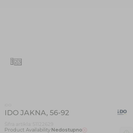
1
2
3
iDO
IDO JAKNA, 56-92
Šifra artikla:
51122629
Product Availability:
Nedostupno