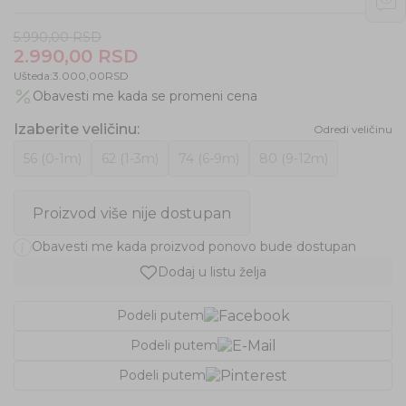
5.990,00
RSD
2.990,00
RSD
Ušteda:
3.000,00
RSD
Obavesti me kada se promeni cena
Izaberite veličinu
:
Odredi veličinu
56 (0-1m)
62 (1-3m)
74 (6-9m)
80 (9-12m)
Proizvod više nije dostupan
Obavesti me kada proizvod ponovo bude dostupan
Dodaj u listu želja
Podeli putem
Podeli putem
Podeli putem