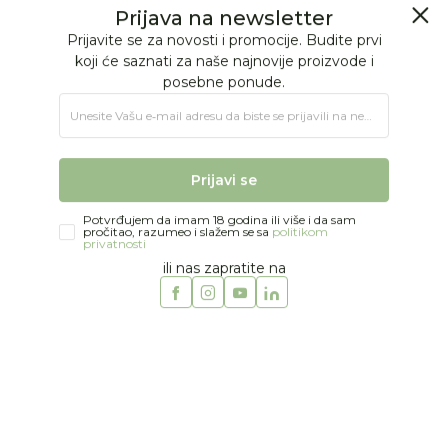
BESPLATNA ISPORUKA Paketa preko 4.000 RSD
Prijava na newsletter
0
0
Prijavite se za novosti i promocije. Budite prvi
koji će saznati za naše najnovije proizvode i
posebne ponude.
Jungle Baby
Proizvodi
MODA
BEBE DEČACI
Bodići
Unesite Vašu e‑mail adresu da biste se prijavili na newsletter.
One more in the family bodi
Prijavi se
30
%
Potvrđujem da imam 18 godina ili više i da sam
pročitao, razumeo i slažem se sa
politikom
privatnosti
ili nas zapratite na