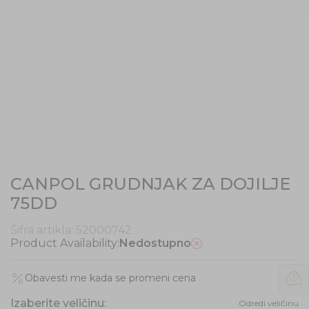
CANPOL GRUDNJAK ZA DOJILJE
75DD
Šifra artikla:
52000742
Product Availability:
Nedostupno
Obavesti me kada se promeni cena
Izaberite veličinu
:
Odredi veličinu