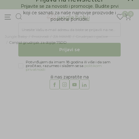
BESPLATNA ISPORUKA Paketa preko 4.000 RSD
Prijava na newsletter
0
0
Prijavite se za novosti i promocije. Budite prvi
koji će saznati za naše najnovije proizvode i
posebne ponude.
Jungle Baby
Proizvodi
ZA MAME
Grudnjaci i gaćice
Unesite Vašu e‑mail adresu da biste se prijavili na newsletter.
Canpol grudnjak za dojilje 75DD
Prijavi se
Potvrđujem da imam 18 godina ili više i da sam
pročitao, razumeo i slažem se sa
politikom
privatnosti
ili nas zapratite na