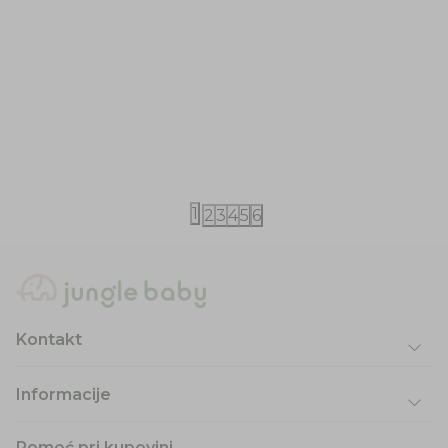
Canpol
Canpol
Canpol mrežaste gaćice za mame L
Canpol gaćic
410,00
RSD
405,00
RSD
1
2
3
4
5
6
Kontakt
Informacije
Pomoć pri kupovini