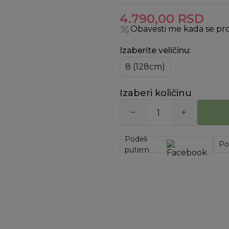
4.790,00
RSD
Obavesti me kada se pr
Izaberite veličinu
:
8 (128cm)
Izaberi količinu
Podeli
Po
putem