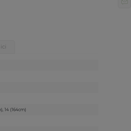
ici
), 14 (164cm)