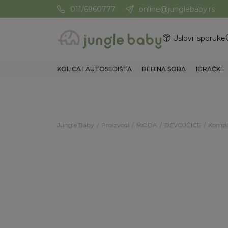
011/6960777
online@junglebaby.rs
Potrebna Vam je pomoć? Poz
Uslovi isporuke
KOLICA I AUTOSEDIŠTA
BEBINA SOBA
IGRAČKE
Jungle Baby
Proizvodi
MODA
DEVOJČICE
Kompl