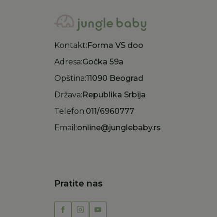
Kontakt:
Forma VS doo
Adresa:
Gočka 59a
Opština:
11090 Beograd
Država:
Republika Srbija
Telefon:
011/6960777
Email:
online@junglebaby.rs
Pratite nas