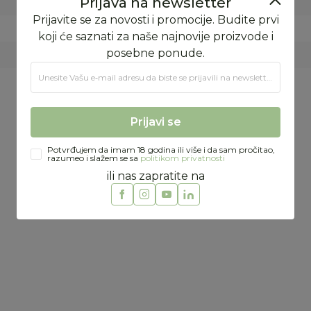
PROLEĆE/LETO
FORMA VS
ŠPANIJA
Prijava na newsletter
95% PAMUK 5% POLIESTAR
Prijavite se za novosti i promocije. Budite prvi
koji će saznati za naše najnovije proizvode i
posebne ponude.
Unesite Vašu e‑mail adresu da biste se prijavili na newsletter.
Preporučeno
Prijavi se
%
29
%
Potvrđujem da imam 18 godina ili više i da sam pročitao,
razumeo i slažem se sa
politikom privatnosti
ili nas zapratite na