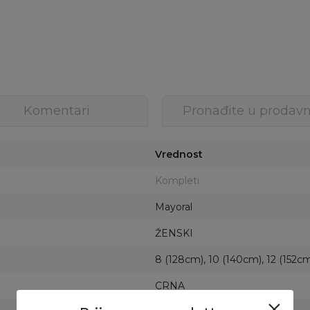
Komentari
Pronađite u prodavn
Vrednost
Kompleti
Mayoral
ŽENSKI
8 (128cm), 10 (140cm), 12 (152cm
CRNA