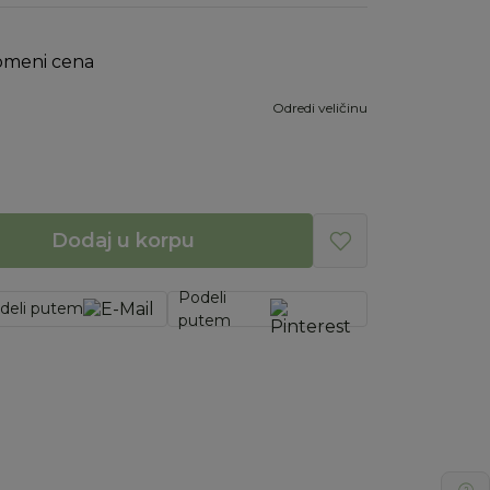
omeni cena
Odredi veličinu
Dodaj u korpu
Podeli
deli putem
putem