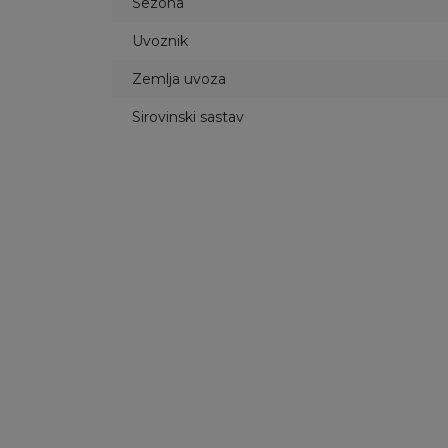
Sezona
Uvoznik
Zemlja uvoza
Sirovinski sastav
20
%
29