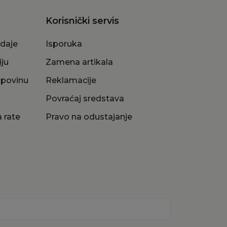
Korisnički servis
odaje
Isporuka
iju
Zamena artikala
upovinu
Reklamacije
a
Povraćaj sredstava
 rate
Pravo na odustajanje