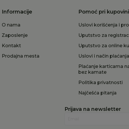
Informacije
Pomoć pri kupovini
O nama
Uslovi korišćenja i pr
Zaposlenje
Uputstvo za registrac
Kontakt
Uputstvo za online k
Prodajna mesta
Uslovi i način plaćanj
Plaćanje karticama na
bez kamate
Politika privatnosti
Najčešća pitanja
Prijava na newsletter
Email