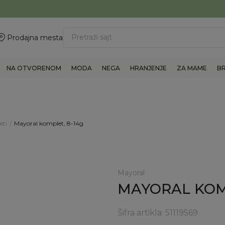
ovite 011/6960777
BESPLATNA ISPORUKA Paketa preko 4.000 RSD
Pretraži sajt
Prodajna mesta
NA OTVORENOM
MODA
NEGA
HRANJENJE
ZA MAME
B
eti
Mayoral komplet, 8-14g
Mayoral
MAYORAL KOMP
Šifra artikla:
51119569