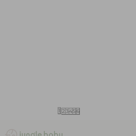
iDO
iDO
iDO helanke 62-92
iDO donji de
1.290,00
RSD
2.090,00
RS
1.790,00
RSD
2.990,00
RSD
1
2
3
4
5
6