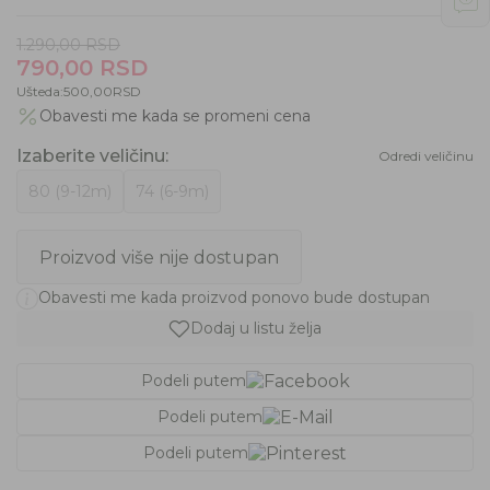
1.290,00
RSD
790,00
RSD
Ušteda:
500,00
RSD
Obavesti me kada se promeni cena
Izaberite veličinu
:
Odredi veličinu
80 (9-12m)
74 (6-9m)
Proizvod više nije dostupan
Obavesti me kada proizvod ponovo bude dostupan
Dodaj u listu želja
Podeli putem
Podeli putem
Podeli putem