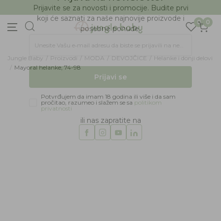
BESPLATNA ISPORUKA Paketa preko 4.000 RSD
Prijava na newsletter
0
0
Prijavite se za novosti i promocije. Budite prvi
koji će saznati za naše najnovije proizvode i
posebne ponude.
Jungle Baby
Proizvodi
MODA
DEVOJČICE
Helanke i donji delovi
Unesite Vašu e‑mail adresu da biste se prijavili na newsletter.
Mayoral helanke, 74-98
Prijavi se
39
%
Potvrđujem da imam 18 godina ili više i da sam
pročitao, razumeo i slažem se sa
politikom
privatnosti
ili nas zapratite na