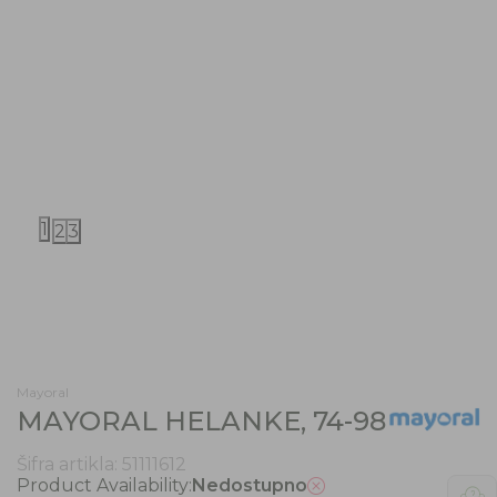
1
2
3
Mayoral
MAYORAL HELANKE, 74-98
Šifra artikla:
51111612
Product Availability:
Nedostupno