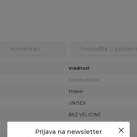
Komentari
Pronađite u prodavn
Vrednost
Kocke i puzzle
Mideer
UNISEX
BEZ VELIČINE
MULTICOLOR