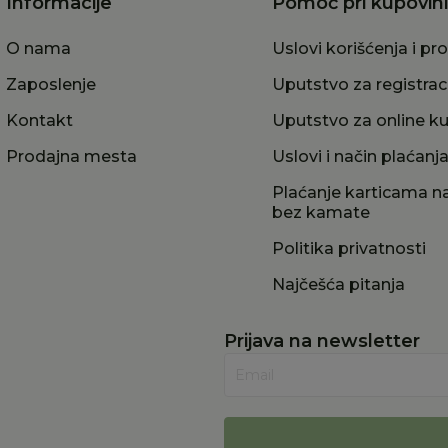
Informacije
Pomoć pri kupovini
O nama
Uslovi korišćenja i pr
Zaposlenje
Uputstvo za registrac
Kontakt
Uputstvo za online k
Prodajna mesta
Uslovi i način plaćanj
Plaćanje karticama na
bez kamate
Politika privatnosti
Najčešća pitanja
Prijava na newsletter
Email