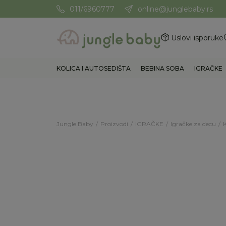
011/6960777
online@junglebaby.rs
Potrebna Vam je pomoć? Poz
Uslovi isporuke
KOLICA I AUTOSEDIŠTA
BEBINA SOBA
IGRAČKE
Jungle Baby
Proizvodi
IGRAČKE
Igračke za decu
K