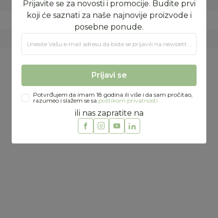
BASIC
Minimals d.o.o.
Prijava na newsletter
EVROPSKA UNIJA
Prijavite se za novosti i promocije. Budite prvi
koji će saznati za naše najnovije proizvode i
posebne ponude.
Unesite Vašu e‑mail adresu da biste se prijavili na newsletter.
Preporučeno
Prijavi se
Potvrđujem da imam 18 godina ili više i da sam pročitao,
razumeo i slažem se sa
politikom privatnosti
ili nas zapratite na