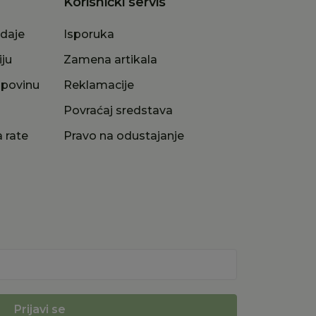
Korisnički servis
odaje
Isporuka
iju
Zamena artikala
upovinu
Reklamacije
a
Povraćaj sredstava
 rate
Pravo na odustajanje
Prijavi se