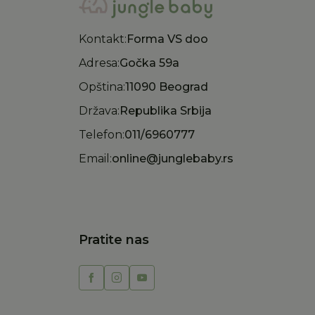
Kontakt:
Forma VS doo
Adresa:
Gočka 59a
Opština:
11090 Beograd
Država:
Republika Srbija
Telefon:
011/6960777
Email:
online@junglebaby.rs
Pratite nas