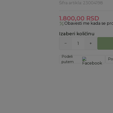
Šifra artikla:
23004198
1.800,00
RSD
Obavesti me kada se pr
Izaberi količinu
Podeli
Po
putem