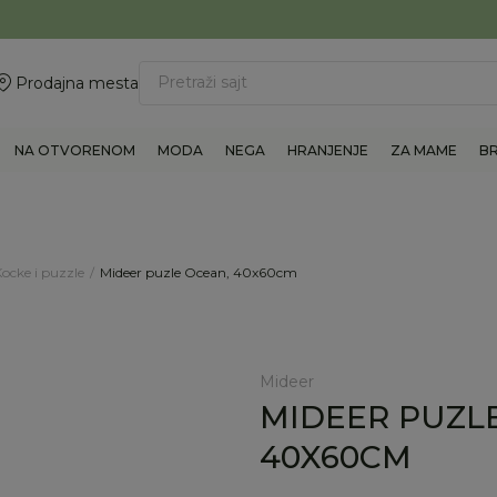
ovite 011/6960777
BESPLATNA ISPORUKA Paketa preko 4.000 RSD
Pretraži sajt
Prodajna mesta
NA OTVORENOM
MODA
NEGA
HRANJENJE
ZA MAME
B
ocke i puzzle
Mideer puzle Ocean, 40x60cm
Mideer
MIDEER PUZL
40X60CM