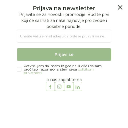
BESPLATNA ISPORUKA Paketa preko 4.000 RSD
Prijava na newsletter
0
0
Prijavite se za novosti i promocije. Budite prvi
koji će saznati za naše najnovije proizvode i
posebne ponude.
Jungle Baby
Proizvodi
KOLICA I AUTOSEDIŠTA
Kolica
Unesite Vašu e‑mail adresu da biste se prijavili na newsletter.
Kolica od 0m+
Cybex kolica Beezy 2026, Black/Stormy Blue
Prijavi se
Potvrđujem da imam 18 godina ili više i da sam
pročitao, razumeo i slažem se sa
politikom
privatnosti
ili nas zapratite na