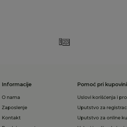
40,00
RSD
2.040,00
RSD
1
2
3
Informacije
Pomoć pri kupovini
O nama
Uslovi korišćenja i pr
Zaposlenje
Uputstvo za registrac
Kontakt
Uputstvo za online k