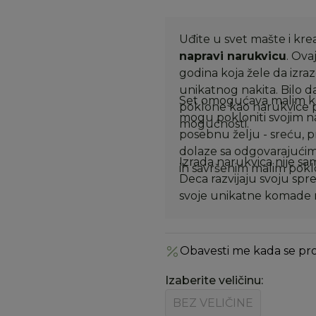
Uđite u svet mašte i krea
napravi narukvicu
. Ova
godina koja žele da izra
unikatnog nakita. Bilo da 
Set omogućava malim kre
poklone kao narukvice pr
mogu pokloniti svojim na
mogućnosti.
posebnu želju - sreću, pr
dolaze sa odgovarajućim
Izrada narukvica nije sa
ih savršenim malim pokl
Deca razvijaju svoju spre
svoje unikatne komade 
Obavesti me kada se pr
Izaberite veličinu
:
BEZ VELIČINE