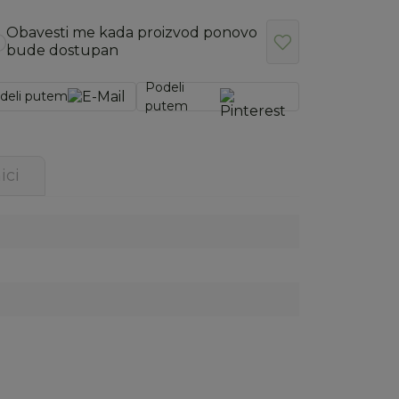
Obavesti me kada proizvod ponovo
bude dostupan
Podeli
deli putem
putem
ici