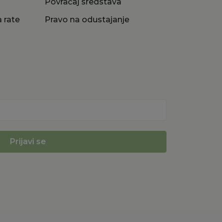
a
Povraćaj sredstava
 rate
Pravo na odustajanje
Prijavi se