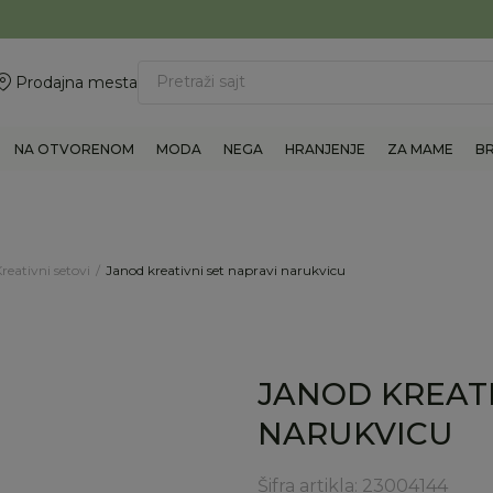
ovite 011/6960777
BESPLATNA ISPORUKA Paketa preko 4.000 RSD
Pretraži sajt
Prodajna mesta
NA OTVORENOM
MODA
NEGA
HRANJENJE
ZA MAME
B
reativni setovi
Janod kreativni set napravi narukvicu
JANOD KREATI
NARUKVICU
Šifra artikla:
23004144