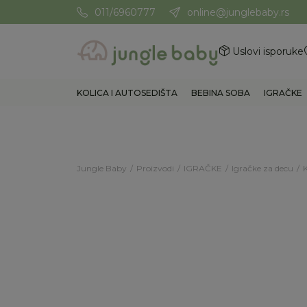
011/6960777
online@junglebaby.rs
Potrebna Vam je pomoć? Poz
Uslovi isporuke
KOLICA I AUTOSEDIŠTA
BEBINA SOBA
IGRAČKE
Jungle Baby
Proizvodi
IGRAČKE
Igračke za decu
K