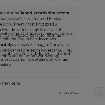
tivnosti sa
Janod kreativnim setom
j set je savršen za decu od 8 i više
ze svoju kreativnost kroz izradu
žele da zadrže svoje kreacije ili ih
ativcima da izrade pet narukvica koje
ijateljstva, ovaj set nudi beskrajne
jmilijima. Svaka narukvica nosi
ijateljstvo, pa čak i magiju. Narukvice
 karticama i prelepim kovertama, čineći
mo zabavna, već i edukativna aktivnost.
onima koji će obradovati svakoga.
tnost i pažnju na detalje dok kreiraju
nakita.
omeni cena
Odredi veličinu