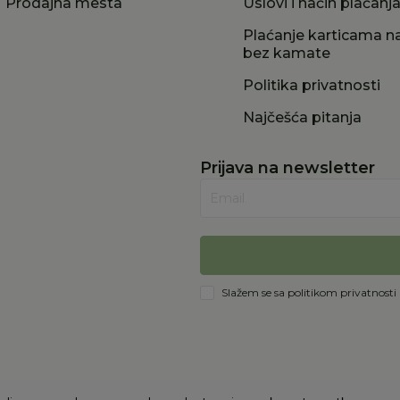
Prodajna mesta
Uslovi i način plaćanj
Plaćanje karticama na
bez kamate
Politika privatnosti
Najčešća pitanja
Prijava na newsletter
Email
Slažem se sa
politikom privatnosti