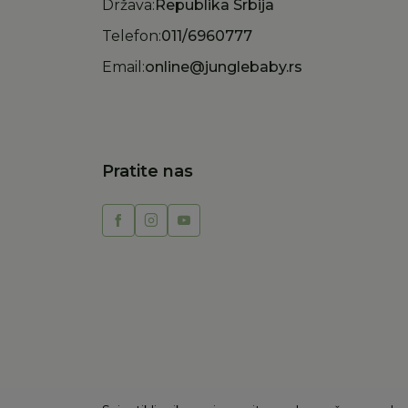
Država:
Republika Srbija
Telefon:
011/6960777
Email:
online@junglebaby.rs
Pratite nas