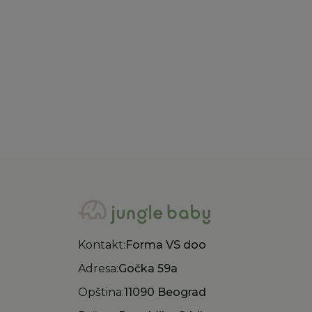
knjiga
2.160,00
RSD
2.0
Kontakt:
Forma VS doo
Adresa:
Gočka 59a
Opština:
11090 Beograd