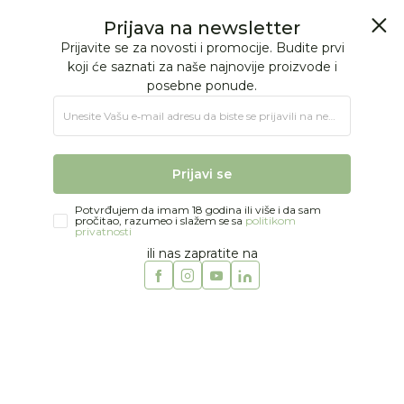
BESPLATNA ISPORUKA Paketa preko 4.000 RSD
0
0
Jungle Baby
Proizvodi
MODA
DEČACI
Majice
Mayoral majica, 2-10g
Prijava na newsletter
Prijavite se za novosti i promocije. Budite prvi
koji će saznati za naše najnovije proizvode i
posebne ponude.
Unesite Vašu e‑mail adresu da biste se prijavili na newsletter.
Prijavi se
Potvrđujem da imam 18 godina ili više i da sam