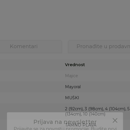
Komentari
Pronađite u prodavn
Vrednost
Majice
Mayoral
MUŠKI
2 (92cm), 3 (98cm), 4 (104cm), 5
(134cm), 10 (140cm)
TAMNO PLAVA