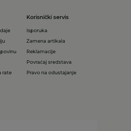
Korisnički servis
odaje
Isporuka
iju
Zamena artikala
upovinu
Reklamacije
a
Povraćaj sredstava
 rate
Pravo na odustajanje