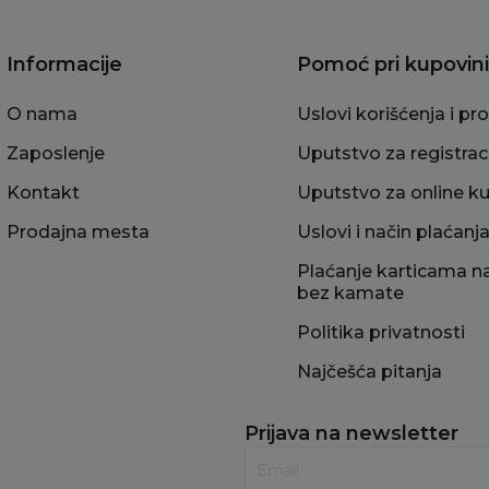
Informacije
Pomoć pri kupovini
O nama
Uslovi korišćenja i pr
Zaposlenje
Uputstvo za registrac
Kontakt
Uputstvo za online k
Prodajna mesta
Uslovi i način plaćanj
Plaćanje karticama na
bez kamate
Politika privatnosti
Najčešća pitanja
Prijava na newsletter
Email