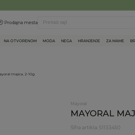
ovite 011/6960777
BESPLATNA ISPORUKA Paketa preko 4.000 RSD
Pretraži sajt
Prodajna mesta
NA OTVORENOM
MODA
NEGA
HRANJENJE
ZA MAME
B
yoral majica, 2-10g
Mayoral
MAYORAL MAJI
Šifra artikla:
51133450