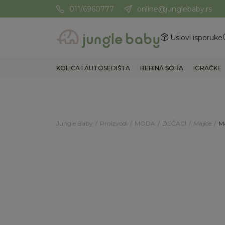
011/6960777
online@junglebaby.rs
Potrebna Vam je pomoć? Poz
Uslovi isporuke
KOLICA I AUTOSEDIŠTA
BEBINA SOBA
IGRAČKE
Jungle Baby
Proizvodi
MODA
DEČACI
Majice
Ma