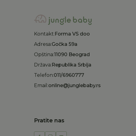
Kontakt:
Forma VS doo
Adresa:
Gočka 59a
Opština:
11090 Beograd
Država:
Republika Srbija
Telefon:
011/6960777
Email:
online@junglebaby.rs
Pratite nas