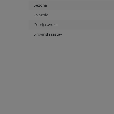
Sezona
Uvoznik
Zemlja uvoza
Sirovinski sastav
49
%
49