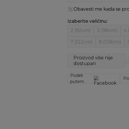
Obavesti me kada se pr
Izaberite veličinu
:
2 (92cm)
3 (98cm)
4 
7 (122cm)
8 (128cm)
Proizvod više nije
dostupan
Podeli
Po
putem