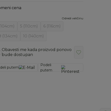
omeni cena
Odredi veličinu
(104cm)
5 (110cm)
6 (116cm)
9 (134cm)
10 (140cm)
Obavesti me kada proizvod ponovo
bude dostupan
Podeli
deli putem
putem