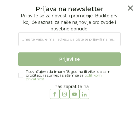
BESPLATNA ISPORUKA Paketa preko 4.000 RSD
0
0
Jungle Baby
Proizvodi
MODA
DEVOJČICE
Majice
Bobo Choses majica, 2-12g
Prijava na newsletter
Prijavite se za novosti i promocije. Budite prvi
koji će saznati za naše najnovije proizvode i
posebne ponude.
Unesite Vašu e‑mail adresu da biste se prijavili na newsletter.
Prijavi se
Potvrđujem da imam 18 godina ili više i da sam