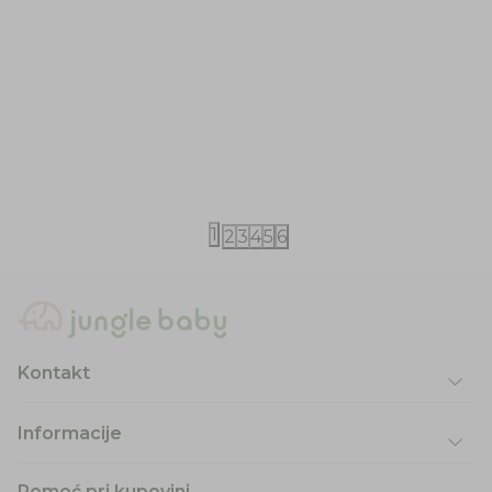
Little Dutch
Little Dutch
Little Dutch set za plažu Ocean World
Little Dutch
Mermaid
840,00
RSD
840,00
RSD
1
2
3
4
5
6
Kontakt
Informacije
Pomoć pri kupovini