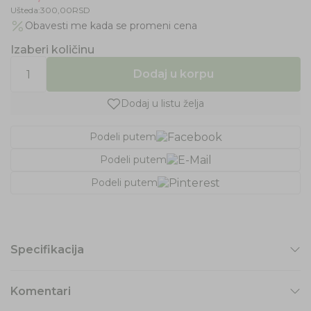
Ušteda:
300,00
RSD
Obavesti me kada se promeni cena
Izaberi količinu
Dodaj u korpu
Dodaj u listu želja
Podeli putem
Podeli putem
Podeli putem
Specifikacija
Komentari