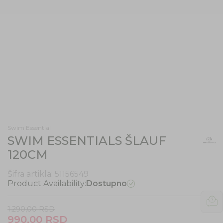
Swim Essential
SWIM ESSENTIALS ŠLAUF
120CM
Šifra artikla:
51156549
Product Availability:
Dostupno
1.290,00
RSD
990,00
RSD