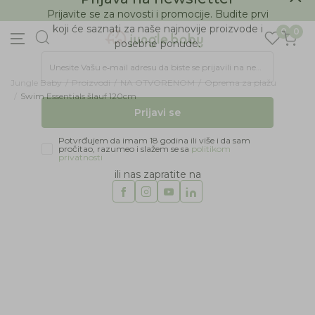
BESPLATNA ISPORUKA Paketa preko 4.000 RSD
Prijava na newsletter
0
0
Prijavite se za novosti i promocije. Budite prvi
koji će saznati za naše najnovije proizvode i
posebne ponude.
Jungle Baby
Proizvodi
NA OTVORENOM
Oprema za plažu
Unesite Vašu e‑mail adresu da biste se prijavili na newsletter.
Swim Essentials šlauf 120cm
Prijavi se
23
%
Potvrđujem da imam 18 godina ili više i da sam
pročitao, razumeo i slažem se sa
politikom
privatnosti
ili nas zapratite na