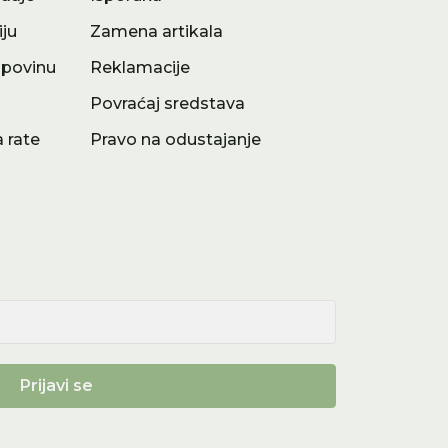
iju
Zamena artikala
upovinu
Reklamacije
a
Povraćaj sredstava
 rate
Pravo na odustajanje
Prijavi se