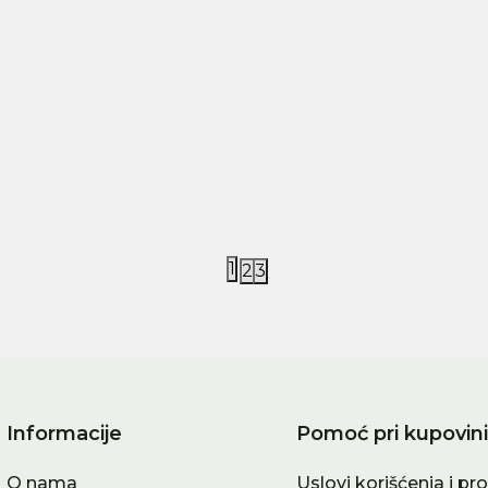
 Dutch
Quut
le Dutch set za plažu
Quut set za plažu
amy Mermaid
,00
RSD
1.440,00
RSD
2.400,00
RSD
1
2
3
Informacije
Pomoć pri kupovini
O nama
Uslovi korišćenja i pr