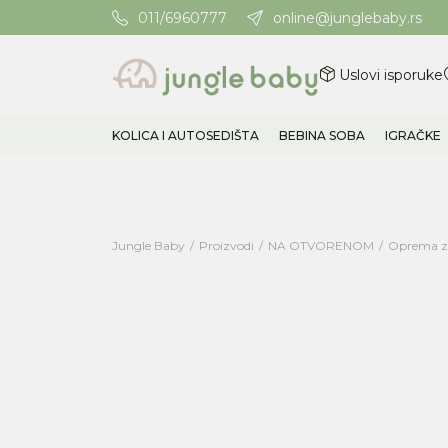
011/6960777
online@junglebaby.rs
Potrebna Vam je pomoć? Poz
Uslovi isporuke
KOLICA I AUTOSEDIŠTA
BEBINA SOBA
IGRAČKE
Jungle Baby
Proizvodi
NA OTVORENOM
Oprema z