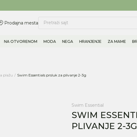
ovite 011/6960777
BESPLATNA ISPORUKA Paketa preko 4.000 RSD
Pretraži sajt
Prodajna mesta
NA OTVORENOM
MODA
NEGA
HRANJENJE
ZA MAME
B
a plažu
Swim Essentials prsluk za plivanje 2-3g
Swim Essential
SWIM ESSENT
PLIVANJE 2-3