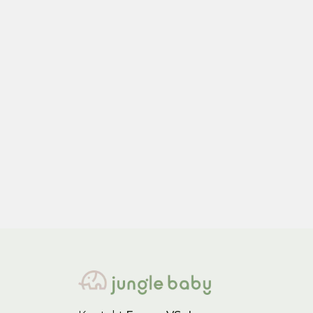
Little Dutch
Little
Little Dutch set za plažu
Litt
Ocean World
Dre
840,00
RSD
840