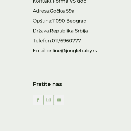
Kontakt:
Forma VS doo
Adresa:
Gočka 59a
Opština:
11090 Beograd
Država:
Republika Srbija
Telefon:
011/6960777
Email:
online@junglebaby.rs
Pratite nas