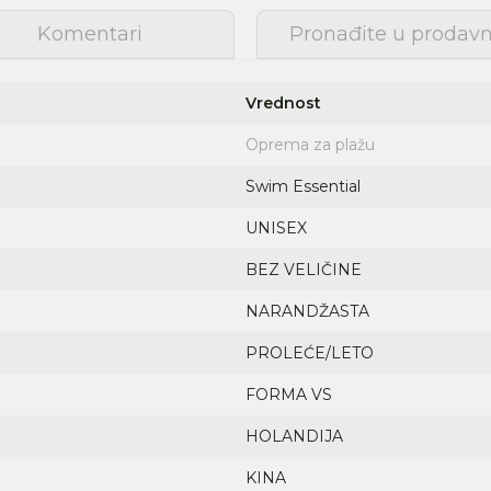
Komentari
Pronađite u prodavn
Vrednost
Oprema za plažu
Swim Essential
UNISEX
BEZ VELIČINE
NARANDŽASTA
PROLEĆE/LETO
FORMA VS
HOLANDIJA
Prijava na newsletter
Prijavite se za novosti i promocije. Budite prvi
KINA