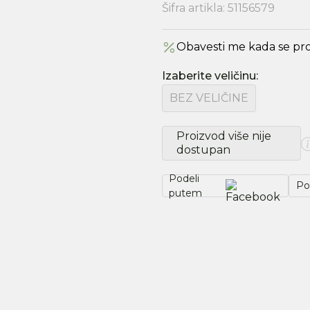
Šifra artikla:
51156579
Obavesti me kada se pr
Izaberite veličinu
:
BEZ VELIČINE
Proizvod više nije
dostupan
Podeli
Po
putem