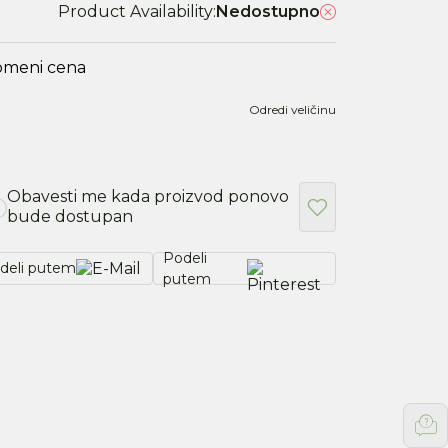
Product Availability:
Nedostupno
omeni cena
Odredi veličinu
Obavesti me kada proizvod ponovo
bude dostupan
Podeli
deli putem
putem