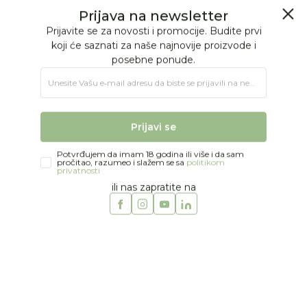
BESPLATNA ISPORUKA Paketa preko 4.000 RSD
Prijava na newsletter
0
0
Prijavite se za novosti i promocije. Budite prvi
koji će saznati za naše najnovije proizvode i
posebne ponude.
Jungle Baby
Proizvodi
NA OTVORENOM
Oprema za plažu
Unesite Vašu e‑mail adresu da biste se prijavili na newsletter.
Swim Essentials pojas za plivanje sa mišićima 2-6g
Prijavi se
Potvrđujem da imam 18 godina ili više i da sam
pročitao, razumeo i slažem se sa
politikom
privatnosti
ili nas zapratite na