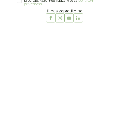
pročitao, razumeo i slažem se sa
politikom
privatnosti
ili nas zapratite na
1
2
Swim Essential
SWIM ESSENTIALS ŠLAUF KIT
55CM
Šifra artikla:
51156609