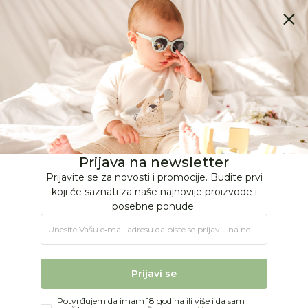
BESPLATNA ISPORUKA Paketa preko 4.000 RSD
0
0
Jungle Baby
Proizvodi
NA OTVORENOM
Oprema za plažu
Swim Essentials šlauf kit 55cm
Prijava na newsletter
Prijavite se za novosti i promocije. Budite prvi
koji će saznati za naše najnovije proizvode i
posebne ponude.
Unesite Vašu e‑mail adresu da biste se prijavili na newsletter.
Prijavi se
Potvrđujem da imam 18 godina ili više i da sam