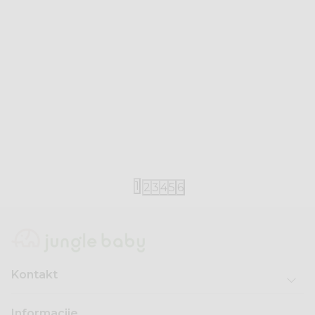
Little Dutch
Little Dutch
Little Dutch set za plažu Ocean World
Little Dutch
Mermaid
840,00
RSD
840,00
RSD
1
2
3
4
5
6
Kontakt
Informacije