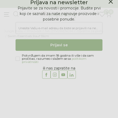
BESPLATNA ISPORUKA Paketa preko 4.000 RSD
Prijava na newsletter
0
0
Prijavite se za novosti i promocije. Budite prvi
koji će saznati za naše najnovije proizvode i
posebne ponude.
Jungle Baby
Proizvodi
NA OTVORENOM
Oprema za plažu
Unesite Vašu e‑mail adresu da biste se prijavili na newsletter.
Swim Essentials šlauf 55cm
Prijavi se
Potvrđujem da imam 18 godina ili više i da sam
pročitao, razumeo i slažem se sa
politikom
privatnosti
ili nas zapratite na