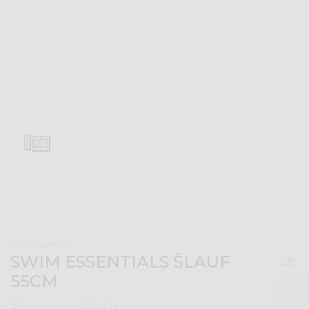
1
2
3
Swim Essential
SWIM ESSENTIALS ŠLAUF
55CM
Šifra artikla:
51156611