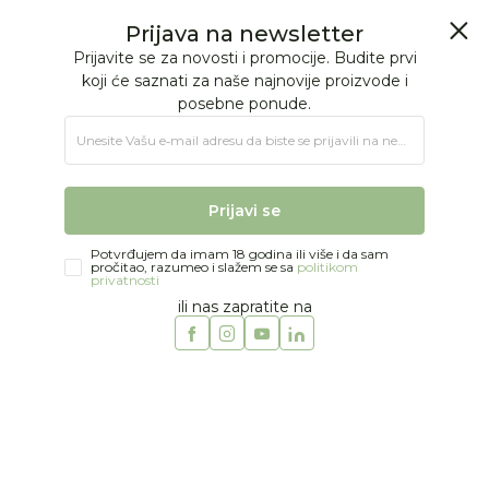
BESPLATNA ISPORUKA Paketa preko 4.000 RSD
0
0
Jungle Baby
Proizvodi
BEBINA SOBA
Tekstilna oprema
Pelene
Jollein muslin maramice 3/1, 31x31cm
50
%
Prijava na newsletter
Prijavite se za novosti i promocije. Budite prvi
koji će saznati za naše najnovije proizvode i
posebne ponude.
Unesite Vašu e‑mail adresu da biste se prijavili na newsletter.
Prijavi se
Potvrđujem da imam 18 godina ili više i da sam