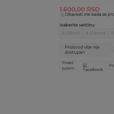
1.600,00
RSD
Obavesti me kada se pr
Izaberite veličinu
:
6 (116cm)
8 (128cm)
1
Proizvod više nije
dostupan
Podeli
Po
putem