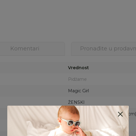
Komentari
Pronađite u prodavn
Vrednost
Pidžame
Magic Girl
ŽENSKI
6 (116cm), 8 (128cm), 10 (140cm
MULTICOLOR