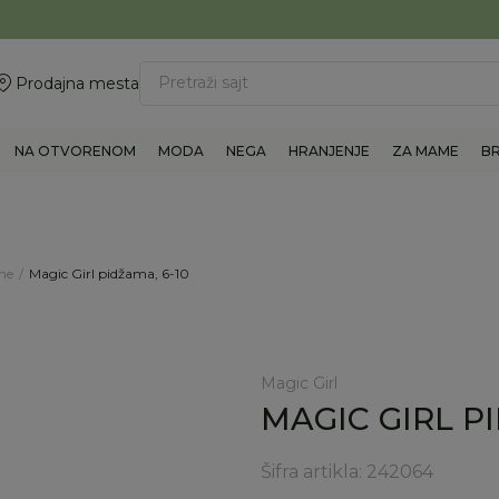
ovite 011/6960777
BESPLATNA ISPORUKA Paketa preko 4.000 RSD
Pretraži sajt
Prodajna mesta
NA OTVORENOM
MODA
NEGA
HRANJENJE
ZA MAME
B
me
Magic Girl pidžama, 6-10
Magic Girl
MAGIC GIRL PI
Šifra artikla:
242064