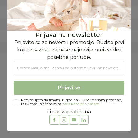
LETO
FORMA VS DOO
SRB
Prijava na newsletter
SRBIJA
Prijavite se za novosti i promocije. Budite prvi
100% pamuk
koji će saznati za naše najnovije proizvode i
posebne ponude.
Unesite Vašu e‑mail adresu da biste se prijavili na newsletter.
Preporučeno
Prijavi se
Potvrđujem da imam 18 godina ili više i da sam pročitao,
razumeo i slažem se sa
politikom privatnosti
ili nas zapratite na