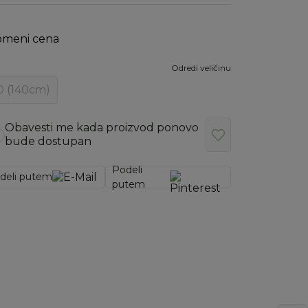
omeni cena
Odredi veličinu
0 (140cm)
Obavesti me kada proizvod ponovo
bude dostupan
Podeli
deli putem
putem