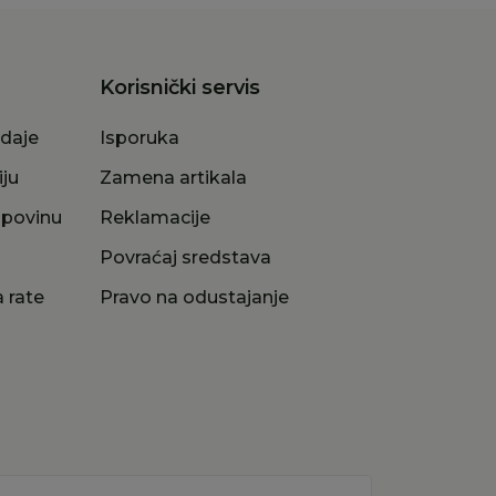
Korisnički servis
odaje
Isporuka
iju
Zamena artikala
upovinu
Reklamacije
a
Povraćaj sredstava
 rate
Pravo na odustajanje