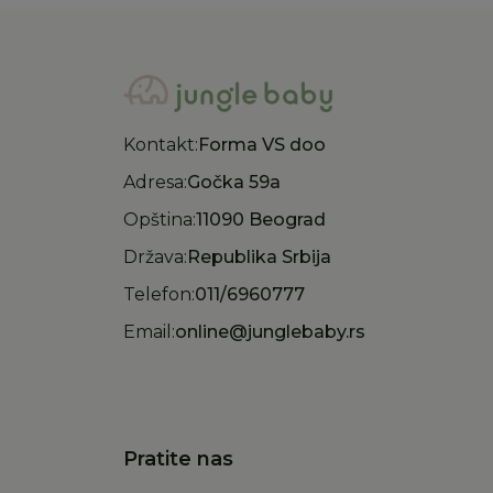
Kontakt:
Forma VS doo
Adresa:
Gočka 59a
Opština:
11090 Beograd
Država:
Republika Srbija
Telefon:
011/6960777
Email:
online@junglebaby.rs
Pratite nas