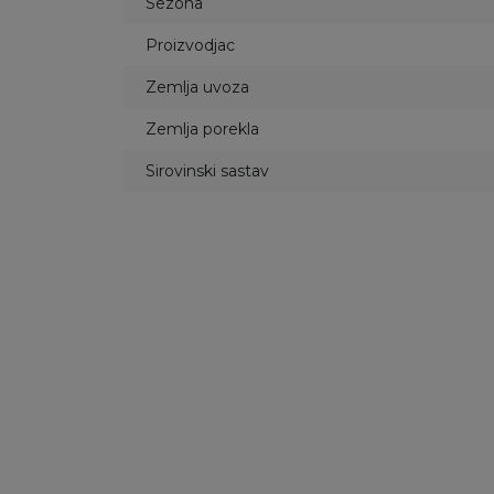
Sezona
Proizvodjac
Zemlja uvoza
Zemlja porekla
Sirovinski sastav