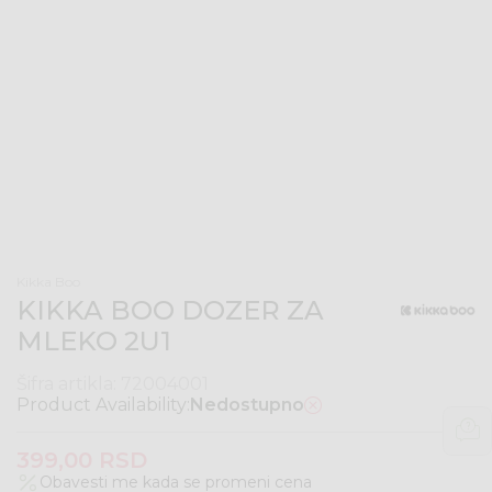
Kikka Boo
KIKKA BOO DOZER ZA
MLEKO 2U1
Šifra artikla:
72004001
Product Availability:
Nedostupno
399,00
RSD
Obavesti me kada se promeni cena