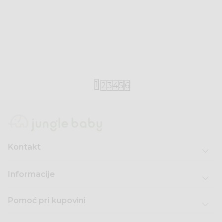
Kikka Boo
Medela
Kikka Boo dozer za mleko 2u1
Medela kesic
50kom
399,00
RSD
3.360,00
RS
1
2
3
4
5
6
Kontakt
Informacije
Pomoć pri kupovini