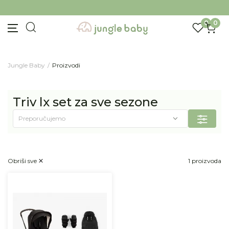
BESPLATNA ISPORUKA Paketa preko 4.000 RSD
0
0
Jungle Baby
Proizvodi
Triv lx set za sve sezone
Obriši sve
1 proizvoda