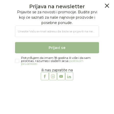
BESPLATNA ISPORUKA Paketa preko 4.000 RSD
Prijava na newsletter
0
0
Prijavite se za novosti i promocije. Budite prvi
koji će saznati za naše najnovije proizvode i
posebne ponude.
Jungle Baby
Proizvodi
IGRAČKE
Poklon program
Unesite Vašu e‑mail adresu da biste se prijavili na newsletter.
Kostimi i maske
Billy loves Audrie krila za kostim
Prijavi se
Potvrđujem da imam 18 godina ili više i da sam
pročitao, razumeo i slažem se sa
politikom
privatnosti
ili nas zapratite na