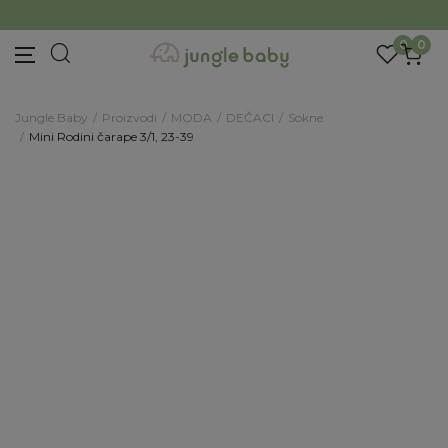
Prijava na newsletter
BESPLATNA ISPORUKA Paketa preko 4.000 RSD
Prijavite se za novosti i promocije. Budite prvi
0
0
koji će saznati za naše najnovije proizvode i
posebne ponude.
Unesite Vašu e‑mail adresu da biste se prijavili na newsletter.
Jungle Baby
Proizvodi
MODA
DEČACI
Sokne
Mini Rodini čarape 3/1, 23-39
Prijavi se
Potvrđujem da imam 18 godina ili više i da sam
pročitao, razumeo i slažem se sa
politikom
privatnosti
ili nas zapratite na