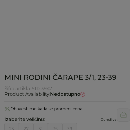
MINI RODINI ČARAPE 3/1, 23-39
Šifra artikla:
51123947
Product Availability:
Nedostupno
Obavesti me kada se promeni cena
Izaberite veličinu
:
Odredi veličinu
23
27
31
35
39