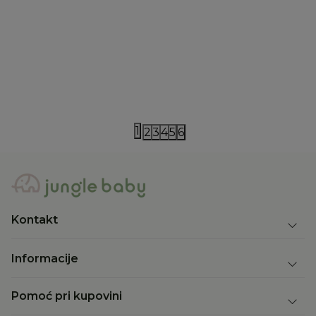
The New Society
Tiny Cottons
The New Society čarape
Tiny cottons
2.890,00
RSD
3.590,00
RS
1
2
3
4
5
6
Kontakt
Informacije
Pomoć pri kupovini