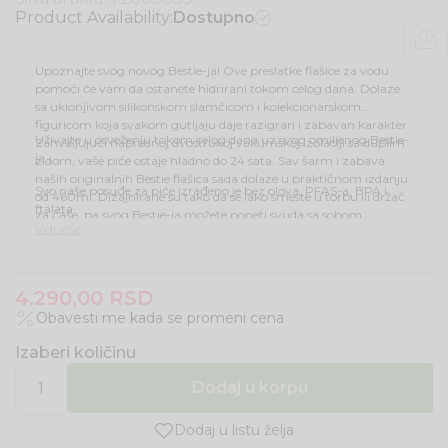
Product Availability:
Dostupno
Upoznajte svog novog Bestie-ja! Ove preslatke flašice za vodu
pomoći će vam da ostanete hidrirani tokom celog dana. Dolaze
sa uklonjivom silikonskom slamčicom i kolekcionarskom
figuricom koja svakom gutljaju daje razigran i zabavan karakter.
Uživajte u osveženju tokom celog dana uz svog omiljenog Bestie-
Zahvaljujući naprednoj dvostrukoj vakumskoj izolaciji sa duplim
ja.
zidom, vaše piće ostaje hladno do 24 sata. Sav šarm i zabava
naših originalnih Bestie flašica sada dolaze u praktičnom izdanju
Svo naše posuđe za piće izrađeno je bez olova, PFAS-a, BPA i
od 460ml. Dizajnirane su tako da se lako smeste u torbu ili držač
ftalata.
za čaše, pa svog Bestie-ja možete poneti svuda sa sobom.
Vidi više
4.290,00
RSD
Obavesti me kada se promeni cena
Izaberi količinu
Dodaj u korpu
Dodaj u listu želja