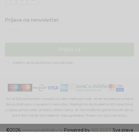
Prijava na newsletter
Email
Prijavi se
Slažem se sa
politikom privatnosti
Svi artikli prikazani na sajtu su deo naše ponude, ali se ne podrazumeva
da su dostupni u svakom trenutku. Nastojimo da budemo što precizniji
u opisu proizvoda, prikazu slika i cena, ali ne možemo garantovati da su
sve informacije kompletne i bez grešaka. Hvala na razumevanju.
©2026
www.junglebaby.rs
Powered by
NB SOFT
Sva prava
zadržana.