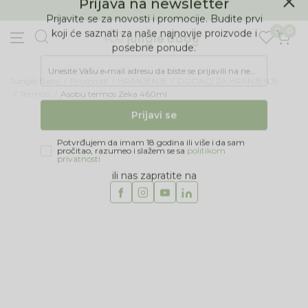
BESPLATNA ISPORUKA Paketa preko 4.000 RSD
Prijava na newsletter
0
0
Prijavite se za novosti i promocije. Budite prvi
koji će saznati za naše najnovije proizvode i
posebne ponude.
Jungle Baby
Proizvodi
HRANJENJE
DODACI ZA HRANJENJE
Unesite Vašu e‑mail adresu da biste se prijavili na newsletter.
Termosi
Asobu termos Zeka 460ml
Prijavi se
Potvrđujem da imam 18 godina ili više i da sam
pročitao, razumeo i slažem se sa
politikom
privatnosti
ili nas zapratite na