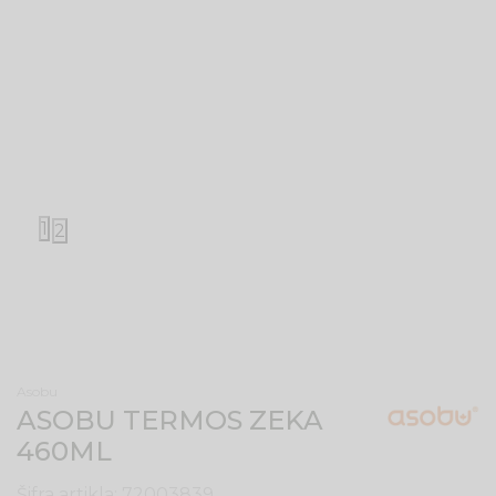
1
2
Asobu
ASOBU TERMOS ZEKA
460ML
Šifra artikla:
72003839